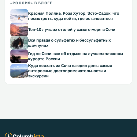
«РОССИЯ» В БЛОГЕ
Красная Поляна, Роза Хутор, Эсто-Садок: что
посмотреть, куда пойти, где остановиться
Топ-10 лучших отелей у самого моря в Сочи
Вся правда о сульфатах и бессульфатных
шампунях
Гид по Сочи: все об отдыхе на лучшем пляжном
курорте России
Куда поехать из Сочи на один день: самые
интересные достопримечательности и
экскурсии
Columb
ista