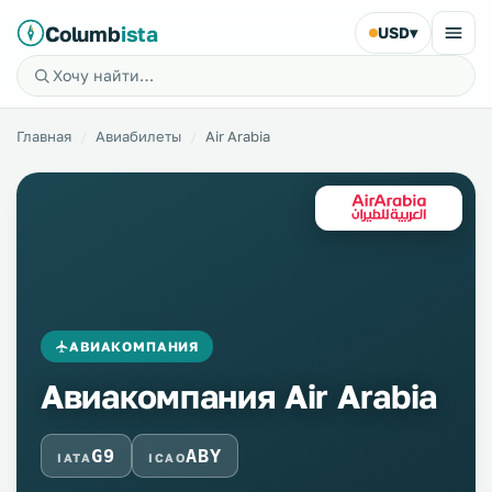
Columb
ista
USD
▾
Главная
Авиабилеты
Air Arabia
АВИАКОМПАНИЯ
Авиакомпания Air Arabia
G9
ABY
IATA
ICAO