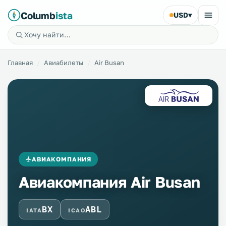
Columb
ista
USD
▾
Главная
Авиабилеты
Air Busan
АВИАКОМПАНИЯ
Авиакомпания Air Busan
BX
ABL
IATA
ICAO