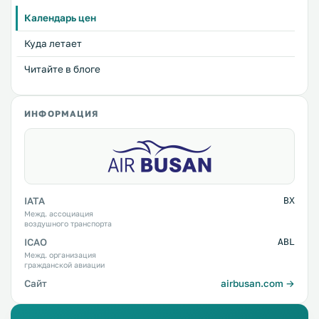
Календарь цен
Куда летает
Читайте в блоге
ИНФОРМАЦИЯ
IATA
BX
Межд. ассоциация
воздушного транспорта
ICAO
ABL
Межд. организация
гражданской авиации
Сайт
airbusan.com →