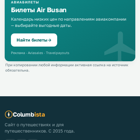
АВИАБИЛЕТЫ
Билеты Air Busan
Календарь низких цен по направлениям авиакомпании
— выбирайте выгодные даты.
Найти билеты
→
Реклама · Aviasales · Travelpayouts
При копировании любой информации активная ссылка на источник
обязательна.
Columb
ista
Сайт о путешествиях и для
путешественников. С 2015 года.