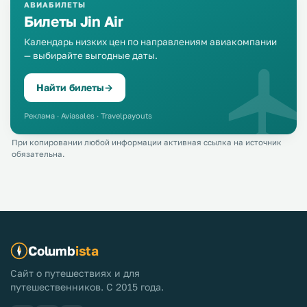
АВИАБИЛЕТЫ
Билеты Jin Air
Календарь низких цен по направлениям авиакомпании
— выбирайте выгодные даты.
Найти билеты
→
Реклама · Aviasales · Travelpayouts
При копировании любой информации активная ссылка на источник
обязательна.
Columb
ista
Сайт о путешествиях и для
путешественников. С 2015 года.