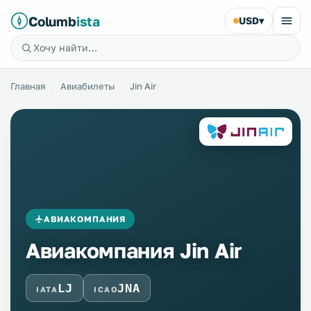
Columb
ista
USD
▾
Главная
Авиабилеты
Jin Air
АВИАКОМПАНИЯ
Авиакомпания Jin Air
LJ
JNA
IATA
ICAO