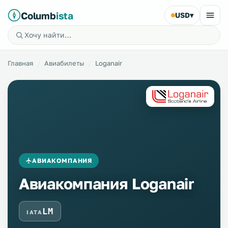
Columb
ista
USD
▾
Главная
Авиабилеты
Loganair
АВИАКОМПАНИЯ
Авиакомпания Loganair
LM
IATA