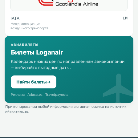
IATA
LM
Межд. ассоциация
воздушного транспорта
АВИАБИЛЕТЫ
Билеты Loganair
Календарь низких цен по направлениям авиакомпании
— выбирайте выгодные даты.
Найти билеты
→
Реклама · Aviasales · Travelpayouts
При копировании любой информации активная ссылка на источник
обязательна.