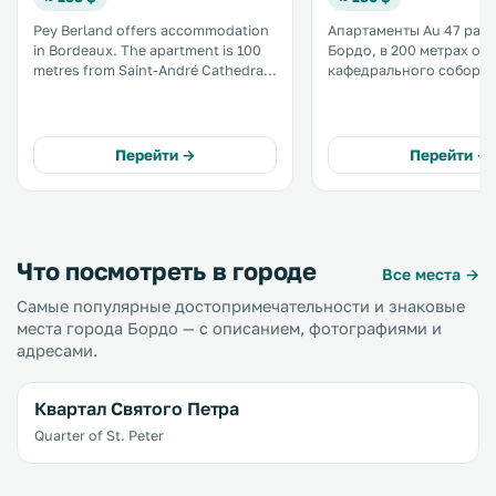
Pey Berland offers accommodation
Апартаменты Au 47 рас
in Bordeaux. The apartment is 100
Бордо, в 200 метрах от
metres from Saint-André Cathedral.
кафедрального собора 
Free WiFi is provided throughout
Андре. Гостям предоставляется
the property. A dishwasher, an oven
бесплатный Wi-Fi. В апартаментах
and a microwave can be found in
есть гостиная зона, а т
the kitchen. .
с духовкой, холодильн
Перейти →
Перейти →
плитой, кофемашиной и
чайником. .
Что посмотреть в городе
Все места →
Самые популярные достопримечательности и знаковые
места города Бордо — с описанием, фотографиями и
адресами.
Квартал Святого Петра
Quarter of St. Peter