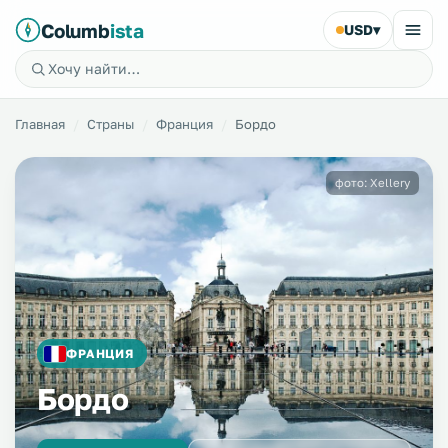
Columb
ista
USD
▾
Главная
Страны
Франция
Бордо
фото: Xellery
ФРАНЦИЯ
Бордо