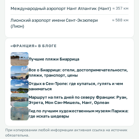
Междунарoдный аэропорт Нант Атлантик (Нант)
≈ 357 км
Лионский аэропорт имени Сент-Экзюпери
≈ 588 км
(Лион)
«ФРАНЦИЯ» В БЛОГЕ
Лучшие пляжи Биаррица
Все о Биаррице: отели, достопримечательности,
пляжи, транспорт, цены
Отдых в Сен-Тропе: где купаться, гулять и чем
заниматься
Маршрут на пять дней по северу Франции: Руан,
Этрета, Мон Сэн-Мишель, Нант, Орлеан
Гид по лучшим художественным музеям Парижа:
где искать шедевры
При копировании любой информации активная ссылка на источник
обязательна.