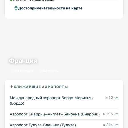
Достопримечательности на карте
Франция
14 городов
53 места
БЛИЖАЙШИЕ АЭРОПОРТЫ
Международный аэропорт Бордо-Мериньяк
≈ 12 км
(Бордо)
Аэропорт Биарриц—Англет—Байонна (Биарриц)
≈ 196 км
Аэропорт Тулуза-Бланьяк (Тулуза)
≈ 244 км