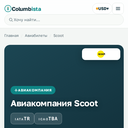
Columb
ista
USD
▾
Главная
Авиабилеты
Scoot
АВИАКОМПАНИЯ
Авиакомпания Scoot
TR
TBA
IATA
ICAO