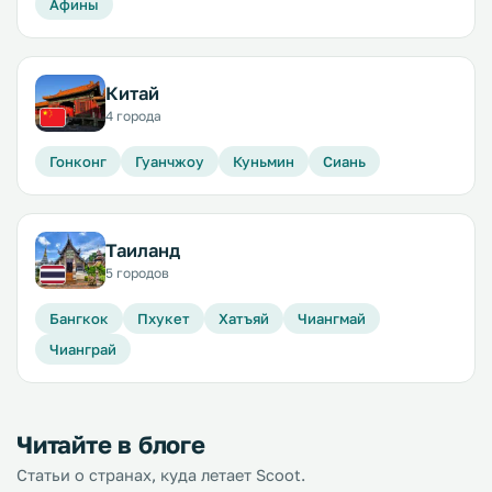
Афины
Китай
4 города
Гонконг
Гуанчжоу
Куньмин
Сиань
Таиланд
5 городов
Бангкок
Пхукет
Хатъяй
Чиангмай
Чианграй
Читайте в блоге
Статьи о странах, куда летает Scoot.