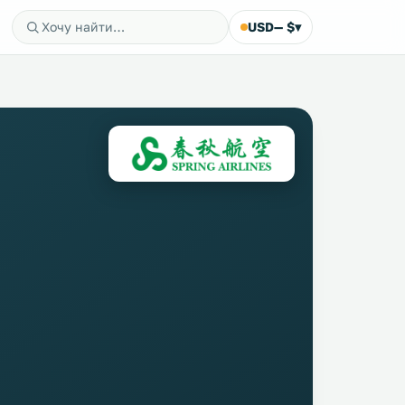
USD
— $
▾