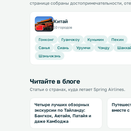
странице собраны достопримечательности, от
Китай
10 городов
Гонконг
Гуанчжоу
Куньмин
Пекин
Санья
Сиань
Урумчи
Чэнду
Шанха
Шэньчжэнь
Читайте в блоге
Статьи о странах, куда летает Spring Airlines.
Четыре лучших обзорных
Путешест
экскурсии по Тайланду:
вместе с
Бангкок, Аютайя, Патайя и
даже Камбоджа