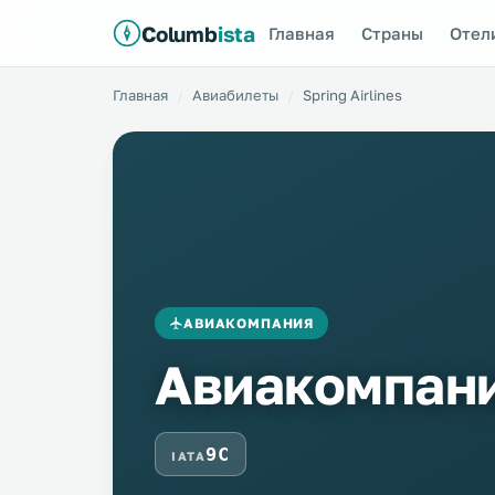
Columb
ista
Главная
Страны
Отел
Главная
Авиабилеты
Spring Airlines
АВИАКОМПАНИЯ
Авиакомпания
9C
IATA