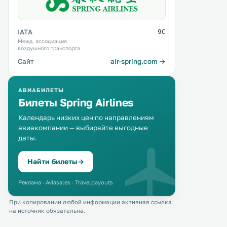
IATA
9C
Межд. ассоциация
воздушного транспорта
Сайт
air-spring.com →
АВИАБИЛЕТЫ
Билеты Spring Airlines
Календарь низких цен по направлениям
авиакомпании — выбирайте выгодные
даты.
Найти билеты
→
Реклама · Aviasales · Travelpayouts
При копировании любой информации активная ссылка
на источник обязательна.