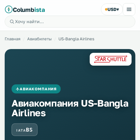
Columb
ista
USD
▾
Главная
Авиабилеты
US-Bangla Airlines
АВИАКОМПАНИЯ
Авиакомпания US-Bangla
Airlines
BS
IATA