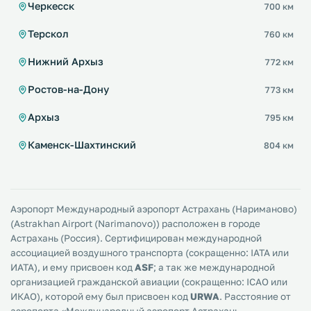
Черкесск
700 км
Терскол
760 км
Нижний Архыз
772 км
Ростов-на-Дону
773 км
Архыз
795 км
Каменск-Шахтинский
804 км
Аэропорт Международный аэропорт Астрахань (Нариманово)
(Astrakhan Airport (Narimanovo)) расположен в городе
Астрахань (Россия). Сертифицирован международной
ассоциацией воздушного транспорта (сокращенно: IATA или
ИАТА), и ему присвоен код
ASF
; а так же международной
организацией гражданской авиации (сокращенно: ICAO или
ИКАО), которой ему был присвоен код
URWA
. Расстояние от