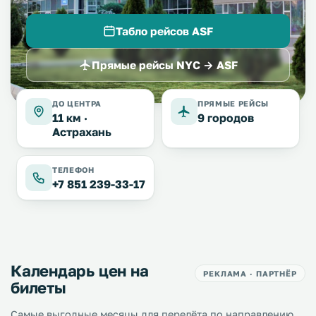
Табло рейсов ASF
Прямые рейсы NYC → ASF
ДО ЦЕНТРА
ПРЯМЫЕ РЕЙСЫ
11 км ·
9 городов
Астрахань
ТЕЛЕФОН
+7 851 239-33-17
Календарь цен на
РЕКЛАМА · ПАРТНЁР
билеты
Самые выгодные месяцы для перелёта по направлению