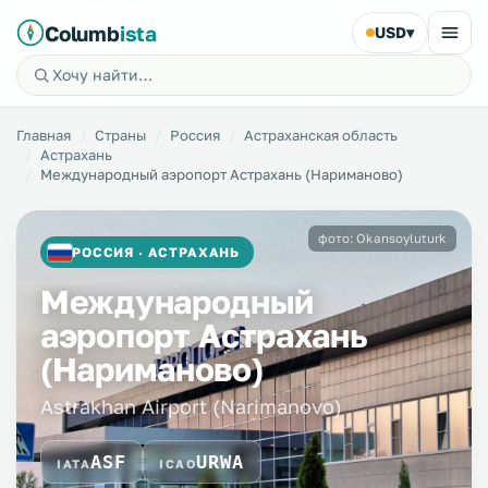
Columb
ista
USD
▾
Главная
Страны
Россия
Астраханская область
Астрахань
Международный аэропорт Астрахань (Нариманово)
фото: Okansoyluturk
РОССИЯ · АСТРАХАНЬ
Международный
аэропорт Астрахань
(Нариманово)
Astrakhan Airport (Narimanovo)
ASF
URWA
IATA
ICAO