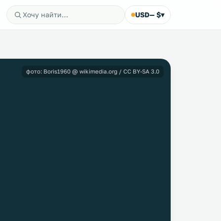
USD
— $
▾
фото: Boris1960 @ wikimedia.org / CC BY-SA 3.0