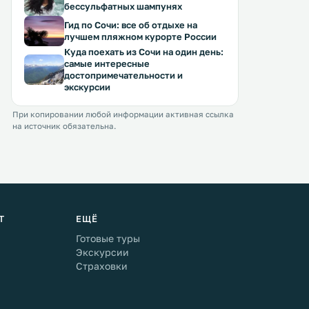
бессульфатных шампунях
Гид по Сочи: все об отдыхе на
лучшем пляжном курорте России
Куда поехать из Сочи на один день:
самые интересные
достопримечательности и
экскурсии
При копировании любой информации активная ссылка
на источник обязательна.
Т
ЕЩЁ
Готовые туры
Экскурсии
Страховки