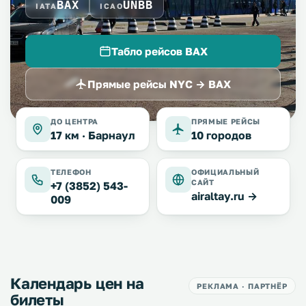
BAX
UNBB
IATA
ICAO
Табло рейсов BAX
Прямые рейсы NYC → BAX
ДО ЦЕНТРА
ПРЯМЫЕ РЕЙСЫ
17 км ·
Барнаул
10 городов
ТЕЛЕФОН
ОФИЦИАЛЬНЫЙ
САЙТ
+7 (3852) 543-
airaltay.ru →
009
Календарь цен на
РЕКЛАМА · ПАРТНЁР
билеты