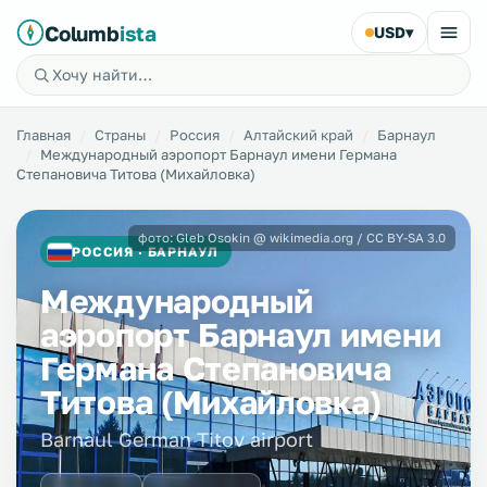
Columb
ista
USD
▾
Главная
Страны
Россия
Алтайский край
Барнаул
Международный аэропорт Барнаул имени Германа
Степановича Титова (Михайловка)
фото: Gleb Osokin @ wikimedia.org / CC BY-SA 3.0
РОССИЯ · БАРНАУЛ
Международный
аэропорт Барнаул имени
Германа Степановича
Титова (Михайловка)
Barnaul German Titov airport