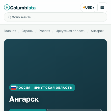
Columb
ista
USD
▾
Главная
Страны
Россия
Иркутская область
Ангарск
РОССИЯ · ИРКУТСКАЯ ОБЛАСТЬ
Ангарск