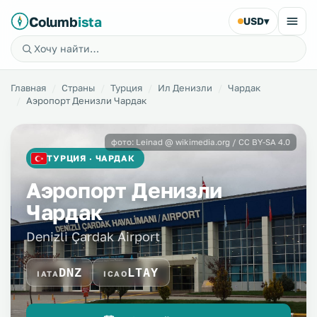
Columb
ista
USD
▾
Главная
Страны
Турция
Ил Денизли
Чардак
Аэропорт Денизли Чардак
фото: Leinad @ wikimedia.org / CC BY-SA 4.0
ТУРЦИЯ · ЧАРДАК
Аэропорт Денизли
Чардак
Denizli Çardak Airport
DNZ
LTAY
IATA
ICAO