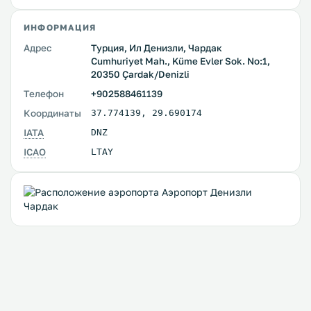
ИНФОРМАЦИЯ
Адрес
Турция, Ил Денизли, Чардак
Cumhuriyet Mah., Küme Evler Sok. No:1,
20350 Çardak/Denizli
Телефон
+902588461139
Координаты
37.774139
,
29.690174
IATA
DNZ
ICAO
LTAY