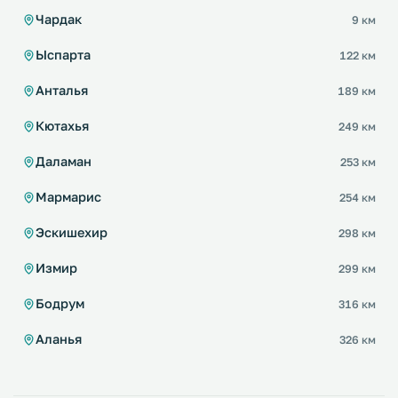
Чардак
9 км
Ыспарта
122 км
Анталья
189 км
Кютахья
249 км
Даламан
253 км
Мармарис
254 км
Эскишехир
298 км
Измир
299 км
Бодрум
316 км
Аланья
326 км