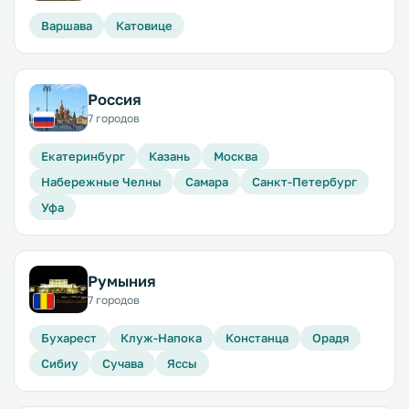
Варшава
Катовице
Россия
7 городов
Екатеринбург
Казань
Москва
Набережные Челны
Самара
Санкт-Петербург
Уфа
Румыния
7 городов
Бухарест
Клуж-Напока
Констанца
Орадя
Сибиу
Сучава
Яссы