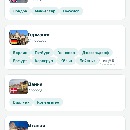
Лондон
Манчестер
Ньюкасл
Германия
14 городов
Берлин
Гамбург
Ганновер
Дюссельдорф
Ерфурт
Карлсруэ
Кёльн
Лейпциг
ещё 6
Дания
2 города
Биллунн
Копенгаген
Италия