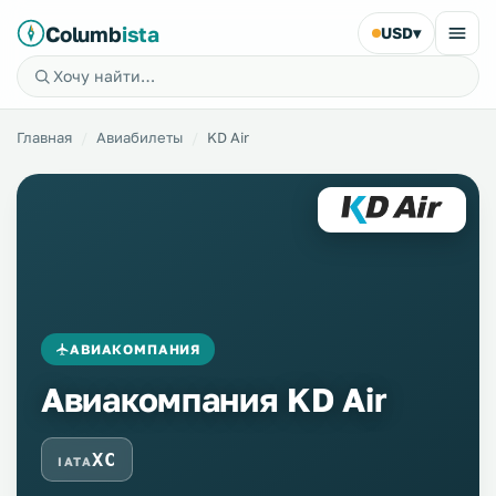
Columb
ista
USD
▾
Главная
Авиабилеты
KD Air
АВИАКОМПАНИЯ
Авиакомпания KD Air
XC
IATA