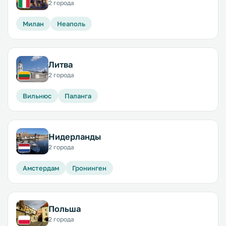
2 города
Милан
Неаполь
Литва
2 города
Вильнюс
Паланга
Нидерланды
2 города
Амстердам
Гронинген
Польша
2 города