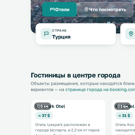
Отели
Что посмотреть
СТРАНА
Турция
Гостиницы в центре города
Объекты размещения, которые находятся ближе
вариантов — на
странице города на booking.co
Iyaspark Otel
Koç Otel
0 км
1 км
≈ 37 $
≈ 31 $
Отель Iyaspark расположен в
Отель Koc
городе Ыспарта, в 2,2 км от парка
находится