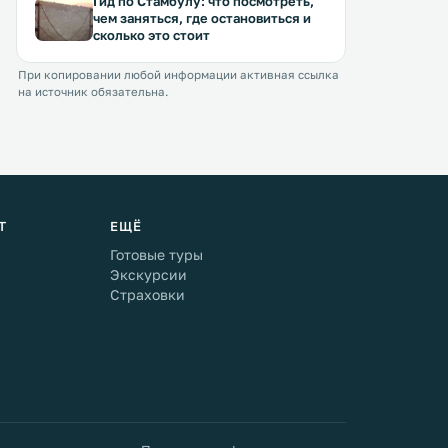
Гид по Стамбулу: что посмотреть,
чем заняться, где остановиться и
сколько это стоит
При копировании любой информации активная ссылка
на источник обязательна.
Т
ЕЩЁ
Готовые туры
Экскурсии
Страховки