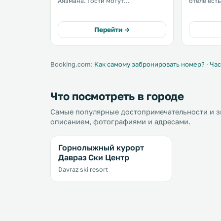
Аязмана. Гости могут
отеле ест
воспользоваться бесплатным Wi-
город. Бе
Fi. Обустроена бесплатная частная
предостав
парковка. При отеле работает
территори
Перейти →
ресторан.
Booking.com:
Как самому забронировать номер?
·
Час
Что посмотреть в городе
Самые популярные достопримечательности и з
описанием, фотографиями и адресами.
Горнолыжный курорт
Давраз Ски Центр
Davraz ski resort