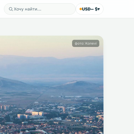
USD
— $
▾
фото: Konevi