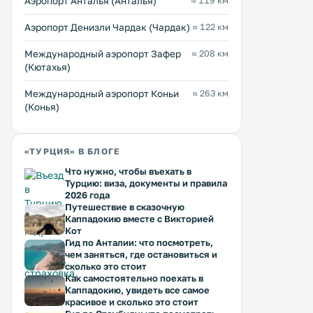
Аэропорт Анталья (Анталья)
≈ 119 км
Аэропорт Денизли Чардак (Чардак)
≈ 122 км
Международный аэропорт Зафер
≈ 208 км
(Кютахья)
Международный аэропорт Коньи
≈ 263 км
(Конья)
«ТУРЦИЯ» В БЛОГЕ
Что нужно, чтобы въехать в
Турцию: виза, документы и правила
2026 года
Путешествие в сказочную
Каппадокию вместе с Викторией
Кот
Гид по Анталии: что посмотреть,
чем заняться, где остановиться и
сколько это стоит
Как самостоятельно поехать в
Каппадокию, увидеть все самое
красивое и сколько это стоит