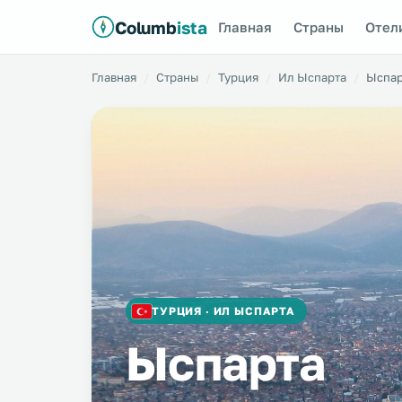
Columb
ista
Главная
Страны
Отел
Главная
Страны
Турция
Ил Ыспарта
Ыспар
ТУРЦИЯ · ИЛ ЫСПАРТА
Ыспарта