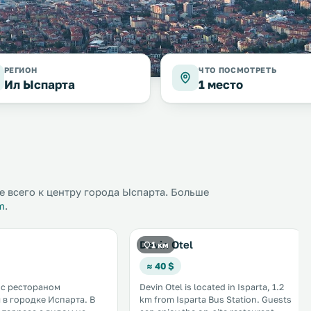
РЕГИОН
ЧТО ПОСМОТРЕТЬ
Ил Ыспарта
1 место
 всего к центру города Ыспарта. Больше
m
.
Devin Otel
1 км
≈ 40 $
 с рестораном
Devin Otel is located in Isparta, 1.2
 в городке Испарта. В
km from Isparta Bus Station. Guests