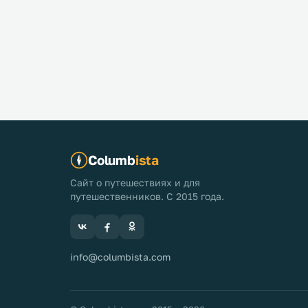
Columb
ista
Сайт о путешествиях и для
путешественников. С 2015 года.
info@columbista.com