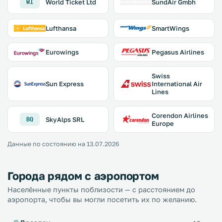
World Ticket Ltd
SundAir Gmbh
W1
Lufthansa
SmartWings
Eurowings
Pegasus Airlines
Swiss
Sun Express
International Air
Lines
Corendon Airlines
SkyAlps SRL
BQ
Europe
Данные по состоянию на 13.07.2026
Города рядом с аэропортом
Населённые пункты поблизости — с расстоянием до
аэропорта, чтобы вы могли посетить их по желанию.