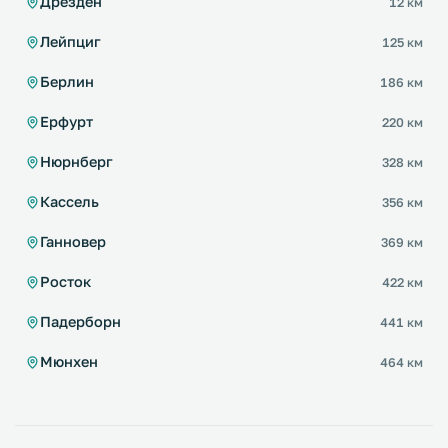
Дрезден
12 км
Лейпциг
125 км
Берлин
186 км
Ерфурт
220 км
Нюрнберг
328 км
Кассель
356 км
Ганновер
369 км
Росток
422 км
Падерборн
441 км
Мюнхен
464 км