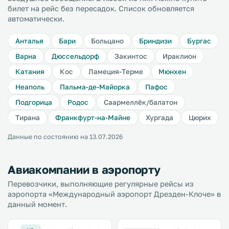
билет на рейс без пересадок. Список обновляется
автоматически.
Анталья
Бари
Больцано
Бриндизи
Бургас
Варна
Дюссельдорф
Закинтос
Ираклион
Катания
Кос
Ламеция-Терме
Мюнхен
Неаполь
Пальма-де-Майорка
Пафос
Подгорица
Родос
Саармеллёк/балатон
Тирана
Франкфурт-на-Майне
Хургада
Цюрих
Данные по состоянию на 13.07.2026
Авиакомпании в аэропорту
Перевозчики, выполняющие регулярные рейсы из
аэропорта «Международный аэропорт Дрезден-Клоче» в
данный момент.