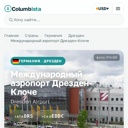
Columb
ista
USD
▾
Главная
Страны
Германия
Дрезден
Международный аэропорт Дрезден-Клоче
фото: Phtr88
ГЕРМАНИЯ · ДРЕЗДЕН
Международный
аэропорт Дрезден-
Клоче
Dresden Airport
DRS
EDDC
IATA
ICAO