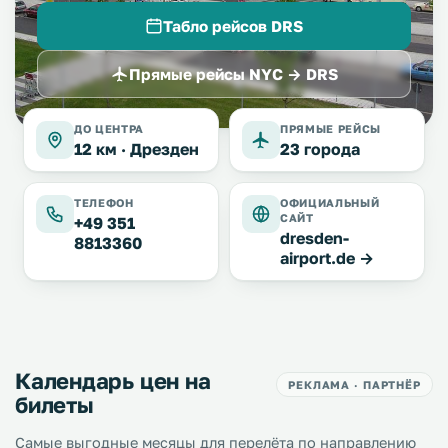
Табло рейсов DRS
Прямые рейсы NYC → DRS
ДО ЦЕНТРА
ПРЯМЫЕ РЕЙСЫ
12 км ·
Дрезден
23 города
ТЕЛЕФОН
ОФИЦИАЛЬНЫЙ
САЙТ
+49 351
dresden-
8813360
airport.de →
Календарь цен на
РЕКЛАМА · ПАРТНЁР
билеты
Самые выгодные месяцы для перелёта по направлению