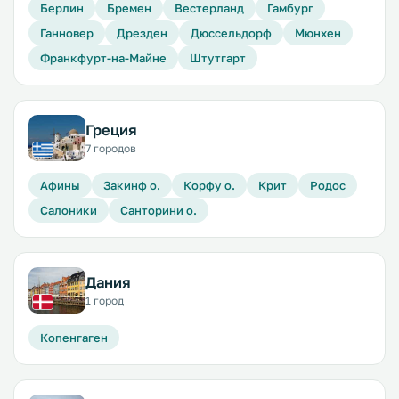
Берлин
Бремен
Вестерланд
Гамбург
Ганновер
Дрезден
Дюссельдорф
Мюнхен
Франкфурт-на-Майне
Штутгарт
Греция
7 городов
Афины
Закинф о.
Корфу о.
Крит
Родос
Салоники
Санторини о.
Дания
1 город
Копенгаген