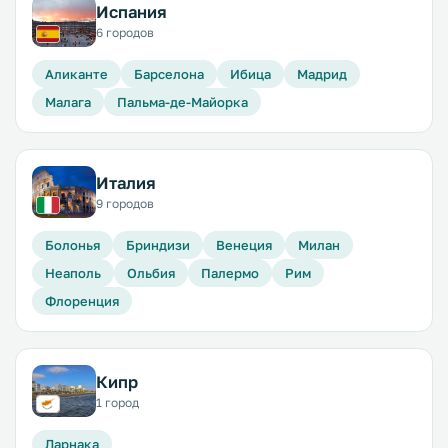
Испания
6 городов
Аликанте
Барселона
Ибица
Мадрид
Малага
Пальма-де-Майорка
Италия
9 городов
Болонья
Бриндизи
Венеция
Милан
Неаполь
Ольбия
Палермо
Рим
Флоренция
Кипр
1 город
Ларнака