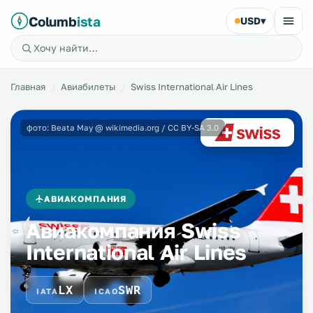
Columb
ista
USD
▾
Главная
Авиабилеты
Swiss International Air Lines
фото: Beata May @ wikimedia.org / CC BY-SA 3.0
АВИАКОМПАНИЯ
Авиакомпания Swiss
International Air Lines
LX
SWR
IATA
ICAO