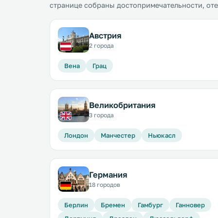
странице собраны достопримечательности, от
Австрия
2 города
Вена
Грац
Великобритания
3 города
Лондон
Манчестер
Ньюкасл
Германия
18 городов
Берлин
Бремен
Гамбург
Ганновер