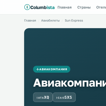
Columb
ista
Главная
Страны
Отел
Главная
Авиабилеты
Sun Express
АВИАКОМПАНИЯ
Авиакомпани
XQ
SXS
IATA
ICAO