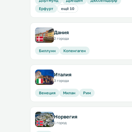
Дортмунд
Дрезден
Дюссельдорф
Ерфурт
ещё 10
Дания
2 города
Биллунн
Копенгаген
Италия
3 города
Венеция
Милан
Рим
Норвегия
1 город