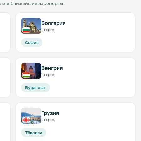
ели и ближайшие аэропорты.
Болгария
1 город
София
Венгрия
1 город
Будапешт
Грузия
1 город
Тбилиси