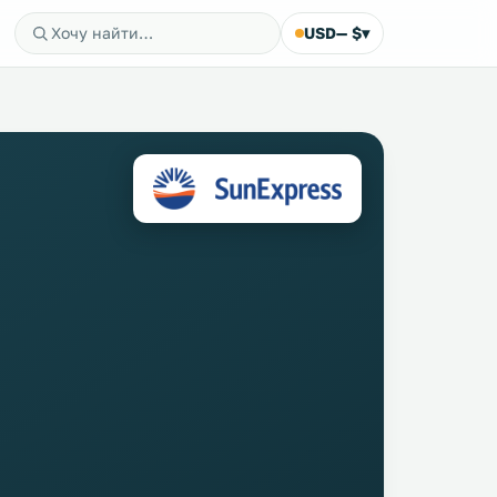
USD
— $
▾