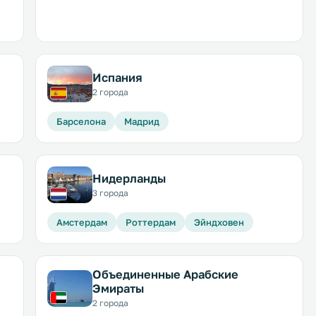
Испания
2 города
Барселона
Мадрид
Нидерланды
3 города
Амстердам
Роттердам
Эйндховен
Объединенные Арабские
Эмираты
2 города