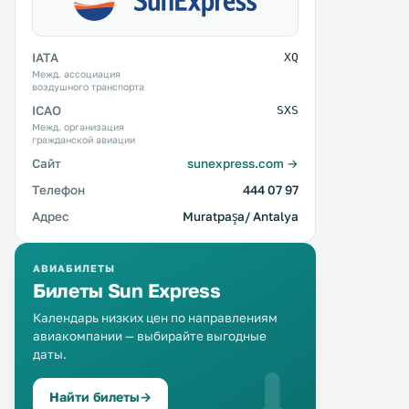
IATA
XQ
Межд. ассоциация
воздушного транспорта
ICAO
SXS
Межд. организация
гражданской авиации
Сайт
sunexpress.com →
Телефон
444 07 97
Адрес
Muratpaşa/ Antalya
АВИАБИЛЕТЫ
Билеты Sun Express
Календарь низких цен по направлениям
авиакомпании — выбирайте выгодные
даты.
Найти билеты
→