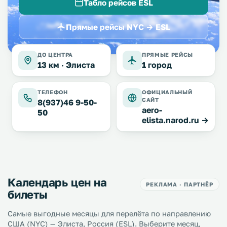
Табло рейсов ESL
Прямые рейсы NYC → ESL
ДО ЦЕНТРА
ПРЯМЫЕ РЕЙСЫ
13 км ·
Элиста
1 город
ТЕЛЕФОН
ОФИЦИАЛЬНЫЙ
САЙТ
8(937)46 9-50-
aero-
50
elista.narod.ru →
Календарь цен на
РЕКЛАМА · ПАРТНЁР
билеты
Самые выгодные месяцы для перелёта по направлению
США (NYC) — Элиста, Россия (ESL). Выберите месяц,