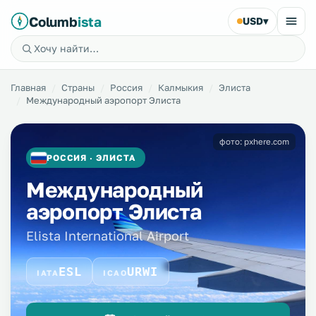
Columb
ista
USD
▾
Главная
Страны
Россия
Калмыкия
Элиста
Международный аэропорт Элиста
фото: pxhere.com
РОССИЯ · ЭЛИСТА
Международный
аэропорт Элиста
Elista International Airport
ESL
URWI
IATA
ICAO