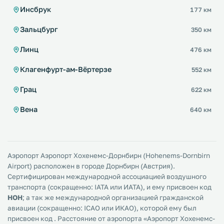
Инсбрук
177 км
Зальцбург
350 км
Линц
476 км
Клагенфурт-ам-Вёртерзе
552 км
Грац
622 км
Вена
640 км
Аэропорт Аэропорт Хохенемс-Дорнбирн (Hohenems-Dornbirn
Airport) расположен в городе Дорнбирн (Австрия).
Сертифицирован международной ассоциацией воздушного
транспорта (сокращенно: IATA или ИАТА), и ему присвоен код
HOH
; а так же международной организацией гражданской
авиации (сокращенно: ICAO или ИКАО), которой ему был
присвоен код
. Расстояние от аэропорта «Аэропорт Хохенемс-