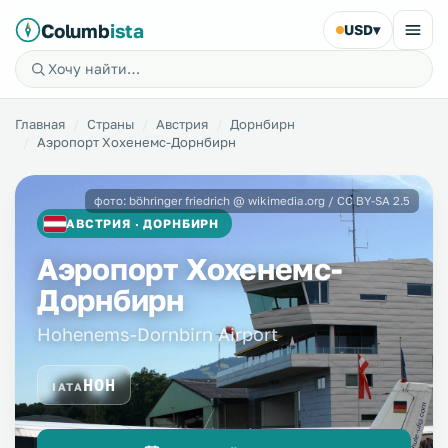
Columb
ista
USD
▾
Главная
Страны
Австрия
Дорнбирн
Аэропорт Хохенемс-Дорнбирн
фото: böhringer friedrich @ wikimedia.org / CC BY-SA 2.5
АВСТРИЯ · ДОРНБИРН
Аэропорт Хохенемс-
Дорнбирн
Hohenems-Dornbirn Airport
HOH
IATA