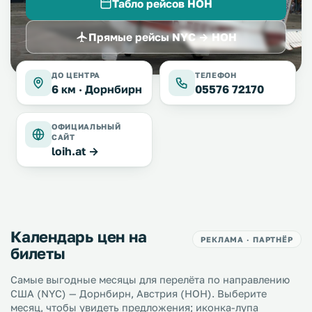
Табло рейсов HOH
Прямые рейсы NYC → HOH
ДО ЦЕНТРА
ТЕЛЕФОН
6 км ·
Дорнбирн
05576 72170
ОФИЦИАЛЬНЫЙ
САЙТ
loih.at →
Календарь цен на
РЕКЛАМА · ПАРТНЁР
билеты
Самые выгодные месяцы для перелёта по направлению
США (NYC) — Дорнбирн, Австрия (HOH). Выберите
месяц, чтобы увидеть предложения; иконка-лупа