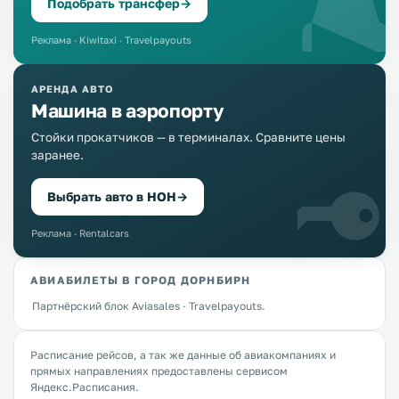
Подобрать трансфер
→
Реклама · Kiwitaxi · Travelpayouts
АРЕНДА АВТО
Машина в аэропорту
Стойки прокатчиков — в терминалах. Сравните цены
заранее.
Выбрать авто в HOH
→
Реклама · Rentalcars
АВИАБИЛЕТЫ В ГОРОД ДОРНБИРН
Партнёрский блок Aviasales · Travelpayouts.
Расписание рейсов, а так же данные об авиакомпаниях и
прямых направлениях предоставлены сервисом
Яндекс.Расписания.