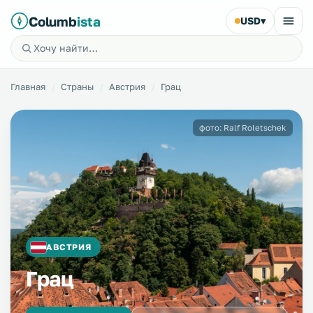
Columb
ista
USD
▾
Главная
Страны
Австрия
Грац
фото: Ralf Roletschek
АВСТРИЯ
Грац