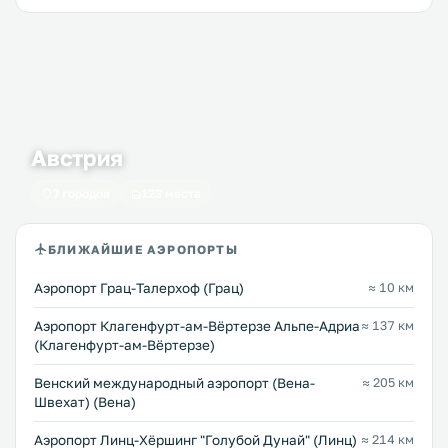
Австрия
7 городов
123 места
БЛИЖАЙШИЕ АЭРОПОРТЫ
Аэропорт Грац-Талерхоф (Грац)
≈ 10 км
Аэропорт Клагенфурт-ам-Вёртерзе Альпе-Адриа
≈ 137 км
(Клагенфурт-ам-Вёртерзе)
Венский международный аэропорт (Вена-
≈ 205 км
Швехат) (Вена)
Аэропорт Линц-Хёршинг "Голубой Дунай" (Линц)
≈ 214 км