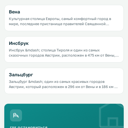
Вена
Культурная столица Европы, самый комфортный город в
мире, последнее пристанище правителей Священной
Римской империи &mdash; все это Вена. Здесь находятся
великолепные дворцы, лучшие художественные галереи и
концертные залы, одно из самых известных в мире зданий
Инсбрук
оперы, прекрасные парки и сады, рестораны и кафе, в
которых готовят потрясающие блюда венской кухни.
Инсбрук &mdash; столица Тироля и один из самых
сказочных городов Австрии, расположен в 475 км от Вены, в
186 км от Зальцбурга и 63 км от Мюнхена. В нем проживает
120 тысяч человек.
Зальцбург
Зальцбург &mdash; один из самых красивых городов
Австрии, который расположен в 296 км от Вены и в 186 км от
Инсбрука. В нем проживает всего 143 тысячи человек, тем не
менее это один из самых крупных городов Австрии.
ГДЕ ОСТАНОВИТЬСЯ