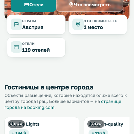
Отели
Что посмотреть
СТРАНА
ЧТО ПОСМОТРЕТЬ
Австрия
1 место
ОТЕЛИ
119 отелей
Гостиницы в центре города
Объекты размещения, которые находятся ближе всего к
центру города Грац. Больше вариантов — на
странице
города на booking.com
.
City De Lights
living-in-quality
0 км
0 км
≈ 144 $
≈ 116 $