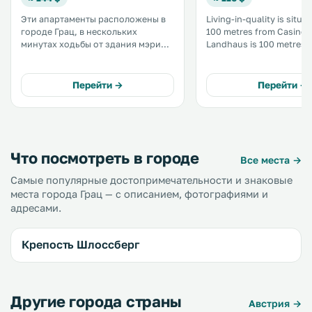
Эти апартаменты расположены в
Living-in-quality is situat
городе Грац, в нескольких
100 metres from Casino Graz. 
минутах ходьбы от здания мэрии.
Landhaus is 100 metres away
В 100 метрах находится казино
WiFi is available through
Graz. Из окон апартаментов
property. All units have a flat-
открывается вид на город. К
screen TV. Some units include a
Перейти →
Перейти →
услугам гостей бесплатный Wi-Fi. .
dining area and/or terrace
Что посмотреть в городе
Все места →
Самые популярные достопримечательности и знаковые
места города Грац — с описанием, фотографиями и
адресами.
Крепость Шлоссберг
Другие города страны
Австрия →