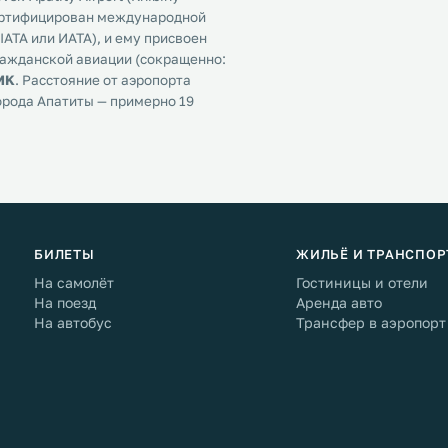
 Сертифицирован международной
ATA или ИАТА), и ему присвоен
ражданской авиации (сокращенно:
MK
. Расстояние от аэропорта
орода Апатиты — примерно 19
БИЛЕТЫ
ЖИЛЬЁ И ТРАНСПОР
На самолёт
Гостиницы и отели
На поезд
Аренда авто
На автобус
Трансфер в аэропорт