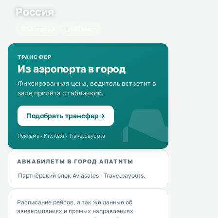
Россия
64 города
195 мест
ТРАНСФЕР
Из аэропорта в город
Фиксированная цена, водитель встретит в
зале прилёта с табличкой.
Подобрать трансфер
→
Реклама · Kiwitaxi · Travelpayouts
АВИАБИЛЕТЫ В ГОРОД АПАТИТЫ
Партнёрский блок Aviasales · Travelpayouts.
Расписание рейсов, а так же данные об
авиакомпаниях и прямых направлениях