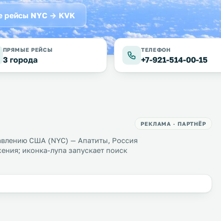
 рейсы NYC → KVK
ПРЯМЫЕ РЕЙСЫ
ТЕЛЕФОН
3 города
+7-921-514-00-15
РЕКЛАМА · ПАРТНЁР
авлению США (NYC) — Апатиты, Россия
ения; иконка-лупа запускает поиск