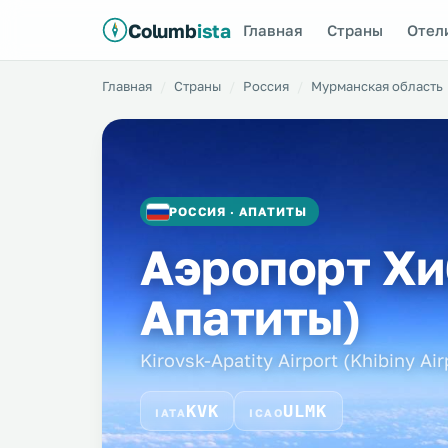
Columb
ista
Главная
Страны
Отел
Главная
Страны
Россия
Мурманская область
РОССИЯ · АПАТИТЫ
Аэропорт Хи
Апатиты)
Kirovsk-Apatity Airport (Khibiny Air
KVK
ULMK
IATA
ICAO