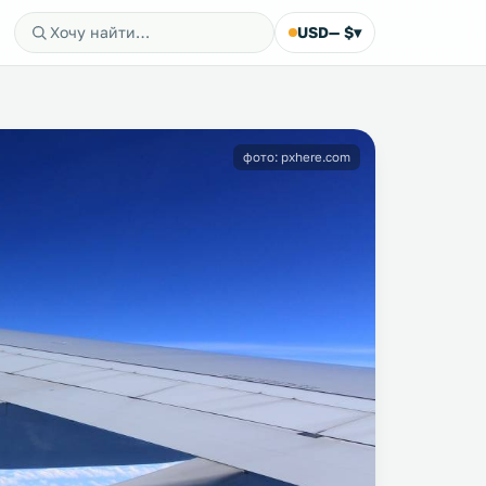
USD
— $
▾
фото: pxhere.com