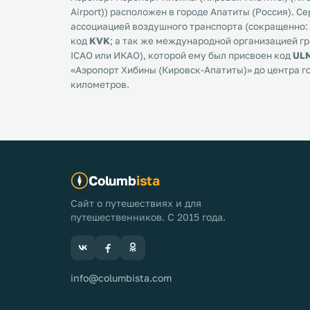
Airport)) расположен в городе Апатиты (Россия).
ассоциацией воздушного транспорта (сокращенно: I
код
KVK
; а так же международной организацией г
ICAO или ИКАО), которой ему был присвоен код
UL
«Аэропорт Хибины (Кировск-Апатиты)» до центра г
километров.
Columb
ista
Сайт о путешествиях и для
путешественников. С 2015 года.
info@columbista.com