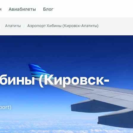
и
Авиабилеты
Блог
Апатиты
Аэропорт Хибины (Кировск-Апатиты)
бины (Кировск-
port)