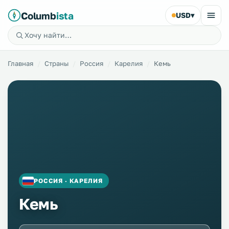
Columb
ista
USD
▾
Главная
Страны
Россия
Карелия
Кемь
РОССИЯ · КАРЕЛИЯ
Кемь