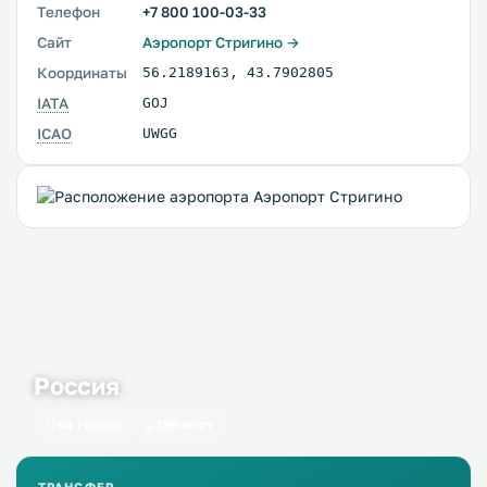
Телефон
+7 800 100-03-33
Сайт
Аэропорт Стригино →
Координаты
56.2189163
,
43.7902805
IATA
GOJ
ICAO
UWGG
Россия
64 города
195 мест
ТРАНСФЕР