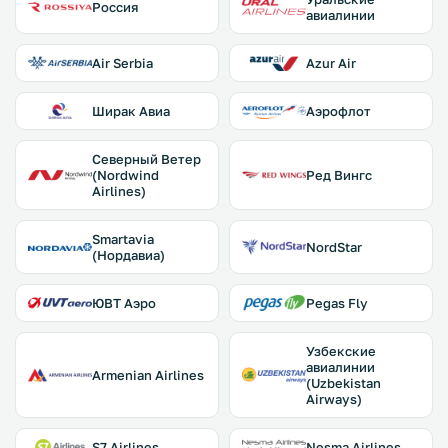
Россия
авиалинии
Air Serbia
Azur Air
Ширак Авиа
Аэрофлот
Северный Ветер
(Nordwind
Ред Вингс
Airlines)
Smartavia
NordStar
(Нордавиа)
ЮВТ Аэро
Pegas Fly
Узбекские
авиалинии
Armenian Airlines
(Uzbekistan
Airways)
S7 Airlines
Nesma Airlines