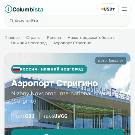
Columb
ista
USD
▾
Главная
Страны
Россия
Нижегородская область
Нижний Новгород
Аэропорт Стригино
фото: Bestalex
РОССИЯ · НИЖНИЙ НОВГОРОД
Аэропорт Стригино
Nizhny Novgorod International Airport
(Strigino)
GOJ
UWGG
IATA
ICAO