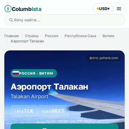
Columb
ista
USD
▾
Главная
Страны
Россия
Республика Саха
Витим
Аэропорт Талакан
фото: pxhere.com
РОССИЯ · ВИТИМ
Аэропорт Талакан
Talakan Airport
TLK
UECT
IATA
ICAO