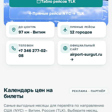
Табло рейсов TLK
Прямые рейсы NYC → TLK
ДО ЦЕНТРА
ПРЯМЫЕ РЕЙСЫ
97 км ·
Витим
12 городов
ТЕЛЕФОН
ОФИЦИАЛЬНЫЙ
САЙТ
+7 346 277-02-
airport-surgut.ru
08
→
Календарь цен на
РЕКЛАМА · ПАРТНЁР
билеты
Самые выгодные месяцы для перелёта по направлению
США (NYC) — Витим, Россия (TLK). Выберите месяц,