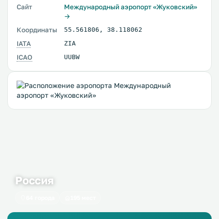
Сайт
Международный аэропорт «Жуковский»
→
Координаты
55.561806
,
38.118062
IATA
ZIA
ICAO
UUBW
Россия
64 города
195 мест