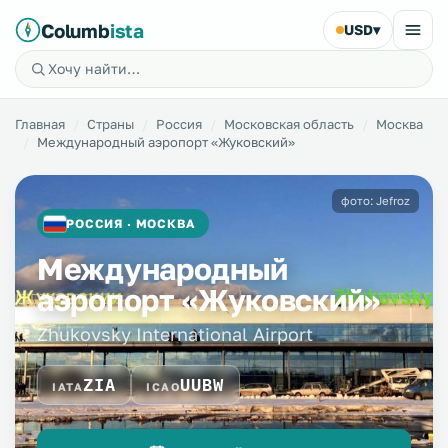
Columb
ista
USD
▾
Главная
Страны
Россия
Московская область
Москва
Международный аэропорт «Жуковский»
фото: Jefroz
РОССИЯ · МОСКВА
Международный
аэропорт «Жуковский»
Zhukovsky International Airport
ZIA
UUBW
IATA
ICAO