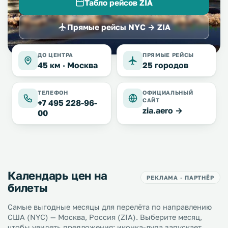
Табло рейсов ZIA
Прямые рейсы NYC → ZIA
ДО ЦЕНТРА
ПРЯМЫЕ РЕЙСЫ
45 км ·
Москва
25 городов
ТЕЛЕФОН
ОФИЦИАЛЬНЫЙ
САЙТ
+7 495 228-96-
zia.aero →
00
Календарь цен на
РЕКЛАМА · ПАРТНЁР
билеты
Самые выгодные месяцы для перелёта по направлению
США (NYC) — Москва, Россия (ZIA). Выберите месяц,
чтобы увидеть предложения; иконка-лупа запускает