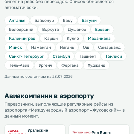
билет на рейс без пересадок. Список обновляется
автоматически.
Анталья
Байконур
Баку
Батуми
Белоярский
Воркута
Душанбе
Ереван
Калининград
Карши
Куляб
Махачкала
Минск
Наманган
Нягань
Ош
Самарканд
Санкт-Петербург
Стамбул
Ташкент
Тбилиси
Тель-Авив
Ургенч
Фергана
Худжанд
Данные по состоянию на 28.07.2026
Авиакомпании в аэропорту
Перевозчики, выполняющие регулярные рейсы из
аэропорта «Международный аэропорт «Жуковский»» в
данный момент.
Уральские
Ред Вингс