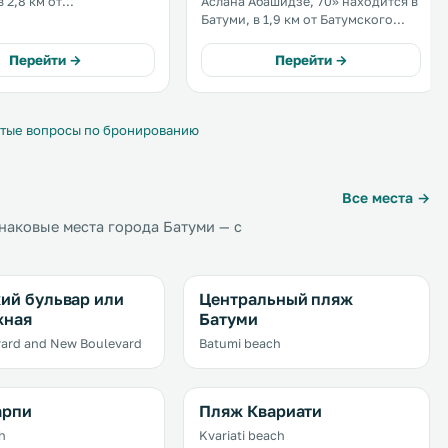
в 2,8 км от
Аслана Абашидзе, 70» находится в
ческого музея. К
Батуми, в 1,9 км от Батумского
остей бесплатный Wi-Fi и
археологического музея. В
я частная парковка на
распоряжении гостей номера с
Перейти →
Перейти →
и. .
кондиционером и бесплатным Wi-
Fi. Предоставляется бесплатная
частная парковка на территории. .
тые вопросы по бронированию
Все места →
наковые места города Батуми — с
ий бульвар или
Центральный пляж
жная
Батуми
vard and New Boulevard
Batumi beach
арпи
Пляж Квариати
h
Kvariati beach