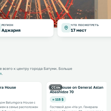
РЕГИОН
ЧТО ПОСМОТРЕТЬ
Аджария
17 мест
 всего к центру города Батуми. Больше
m
.
ra House
Guesthouse on General Aslan
1 км
Abashidze 70
≈ 115 $
дом Batumgora House с
ием в семье расположен
Гостевой дом «На ул. Генерала