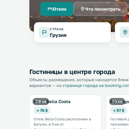
Отели
Что посмотреть
СТРАНА
Грузия
Гостиницы в центре города
Объекты размещения, которые находятся ближе
вариантов — на
странице города на booking.co
Hotel Bella Costa
Batumgo
0 км
1 км
≈ 76 $
≈ 57 $
Отель Bella Costa расположен в
Гостевой 
Батуми, в 3 км от
проживан