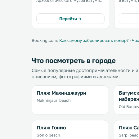
Археологического музея Батуми.
в Батуми, 
На территории отеля работает
Археологи
бесплатный Wi-Fi и ресторан. К
услугам г
услугам гостей открытый бассейн,
бесплатна
Перейти →
детская игровая площадка,
территори
терраса для загара и бар. .
Booking.com:
Как самому забронировать номер?
·
Час
Что посмотреть в городе
Самые популярные достопримечательности и з
описанием, фотографиями и адресами.
Пляж Махинджаури
Батумск
набере
Makhinjauri beach
Old Boule
Пляж Гонио
Пляж С
Gonio beach
Sarpi beac