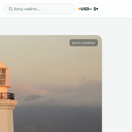
USD
— $
▾
фото: pixabay