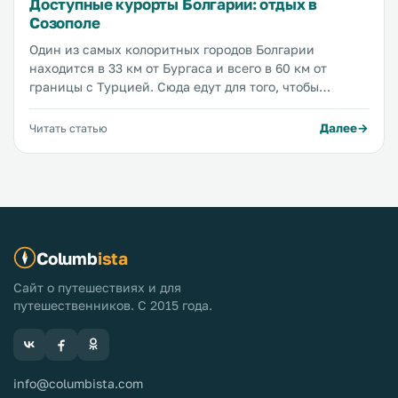
Доступные курорты Болгарии: отдых в
Созополе
Один из самых колоритных городов Болгарии
находится в 33 км от Бургаса и всего в 60 км от
границы с Турцией. Сюда едут для того, чтобы
позагорать на бесконечных песчаных пляжах,
покупаться в чистейшем теплом море, подышать
Далее
Читать статью
свежим воздухом, послушать громкие крики чаек,
погулять по красивым тенистым улицам и наесться
фруктов...
Columb
ista
Сайт о путешествиях и для
путешественников. С 2015 года.
info@columbista.com