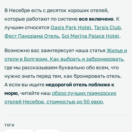
В Несебре есть с десяток хороших отелей,
которые работают по системе
все включено
. К
лучшим относятся
Oasis Park Hotel
,
Tarsis Club
,
Фест Панорама Отель
,
Sol Marina Palace Hotel
.
Возможно вас заинтересует наша статья
Жилье и
отели в Болгарии. Как выбрать и забронировать
,
где мы рассказываем буквально обо всем, что
нужно знать перед тем, как бронировать отель.
А если вы ищите
недорогой отель поближе к
морю
, читайте наш
обзор лучших приморских
отелей Несебра, стоимостью до 50 евро
.
ТЕГИ