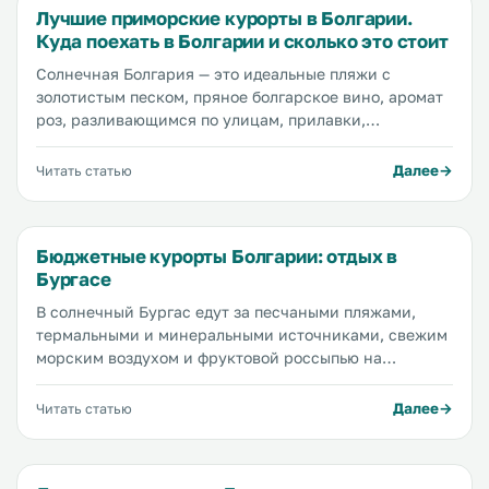
Лучшие приморские курорты в Болгарии.
Куда поехать в Болгарии и сколько это стоит
Солнечная Болгария — это идеальные пляжи с
золотистым песком, пряное болгарское вино, аромат
роз, разливающимся по улицам, прилавки,
заваленные недорогими фруктами и овощами, и, что
особенно приятно, низкие цены на все. На побережье
Далее
Читать статью
Болгарии огромное количество самых разных
курортных городов, городков и сел на любой вкус и
кошелек. Мы расскажем вам о самых популярных
Бюджетные курорты Болгарии: отдых в
пляжных курортах Болгарии и об их особенностях...
Бургасе
В солнечный Бургас едут за песчаными пляжами,
термальными и минеральными источниками, свежим
морским воздухом и фруктовой россыпью на
прилавках. К главным достопримечательностям
Бургаса относятся, разумеется, его пляжи, например
Далее
Читать статью
самый популярный пляж города...