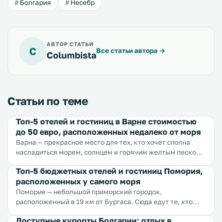
Болгария
Несебр
АВТОР СТАТЬИ
C
Все статьи автора
→
Columbista
Статьи по теме
Топ-5 отелей и гостиниц в Варне стоимостью
до 50 евро, расположенных недалеко от моря
Варна — прекрасное место для тех, кто хочет сполна
насладиться морем, солнцем и горячим желтым песком.
В этой статье мы подробно рассказывали о городе,
Топ-5 бюджетных отелей и гостиниц Помория,
достопримечательностях, общественном транспорте,
расположенных у самого моря
торговых центрах, ценах и массе других интересных и
нужных вещей. Сегодня мы расскажем о том, какой
Поморие — небольшой приморский городок,
отель в Варне выбрать, чтобы жить поближе к морю и
расположенный в 19 км от Бургаса. Сюда едут те, кто
любит спокойный отдых у моря. В Помории нет толп
при этом сэкономить...
Доступные курорты Болгарии: отдых в
народа, зато есть яркое солнце, идеальный пляж с