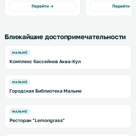
бесплатный WiFi и номера с
вокзала. К вашим услугам
Перейти →
Перейти →
основными удобствами,
бесплатный Wi-Fi, беспл
кабельным телевидением и
сауна и терраса в саду. 
кондиционером. .
Ближайшие достопримечательности
МАЛЬМЁ
Комплекс бассейнов Аква-Кул
МАЛЬМЁ
Городская Библиотека Мальме
МАЛЬМЁ
Ресторан "Lemongrass"