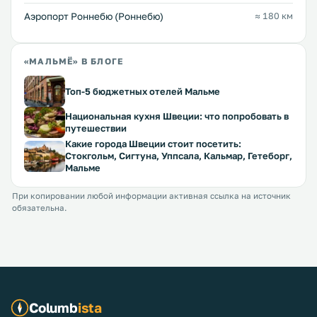
Аэропорт Роннебю (Роннебю)
≈ 180 км
«МАЛЬМЁ» В БЛОГЕ
Топ-5 бюджетных отелей Мальме
Национальная кухня Швеции: что попробовать в
путешествии
Какие города Швеции стоит посетить:
Стокгольм, Сигтуна, Уппсала, Кальмар, Гетеборг,
Мальме
При копировании любой информации активная ссылка на источник
обязательна.
Columb
ista