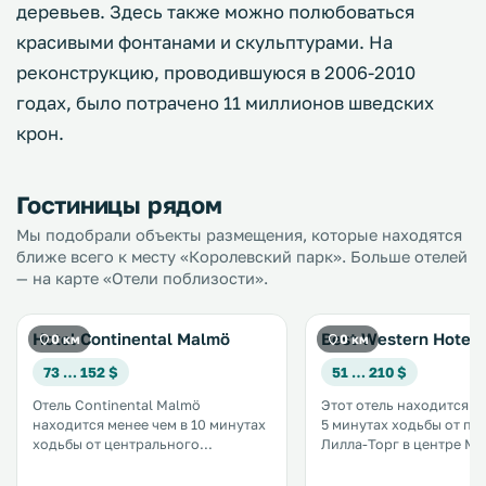
деревьев. Здесь также можно полюбоваться
красивыми фонтанами и скульптурами. На
реконструкцию, проводившуюся в 2006-2010
годах, было потрачено 11 миллионов шведских
крон.
Гостиницы рядом
Мы подобрали объекты размещения, которые находятся
ближе всего к месту «Королевский парк». Больше отелей
— на карте «Отели поблизости».
Hotel Continental Malmö
Best Western Hotel 
0 км
0 км
73 … 152 $
51 … 210 $
Отель Continental Malmö
Этот отель находится м
находится менее чем в 10 минутах
5 минутах ходьбы от п
ходьбы от центрального
Лилла-Торг в центре Ма
железнодорожного вокзала
всего в 300 метрах от
города Мальме. К услугам гостей
центрального железно