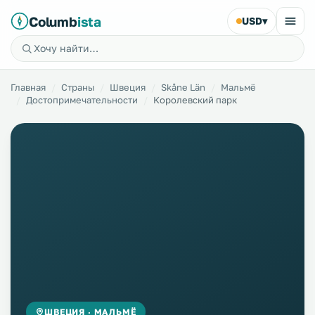
Columb
ista
USD
▾
Главная
Страны
Швеция
Skåne Län
Мальмё
Достопримечательности
Королевский парк
ШВЕЦИЯ · МАЛЬМЁ