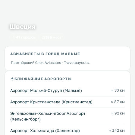
Швеция
47 городов
386 мест
АВИАБИЛЕТЫ В ГОРОД МАЛЬМЁ
Партнёрский блок Aviasales · Travelpayouts.
БЛИЖАЙШИЕ АЭРОПОРТЫ
Аэропорт Мальмё-Стуруп (Мальмё)
≈ 30 км
Аэропорт Кристианстада (Кристианстад)
≈ 87 км
Энгельхольм–Хельсингборг Аэропорт
≈ 92 км
(Хельсингборг)
Аэропорт Хальмстада (Хальмстад)
≈ 142 км