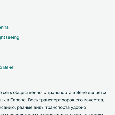
enna
ghtseeing
о Вене
то сеть общественного транспорта в Вене является
х в Европе. Весь транспорт хорошего качества,
исанию, разные виды транспорта удобно
ты позволят вам не переживать о том как купить