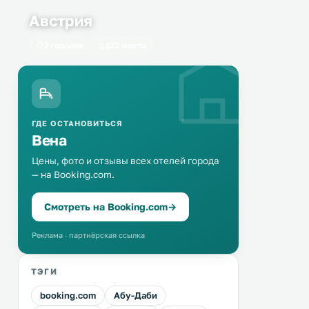
Австрия
7 городов
123 места
ГДЕ ОСТАНОВИТЬСЯ
Вена
Цены, фото и отзывы всех отелей города
— на Booking.com.
Смотреть на Booking.com
→
Реклама · партнёрская ссылка
ТЭГИ
booking.com
Абу-Даби