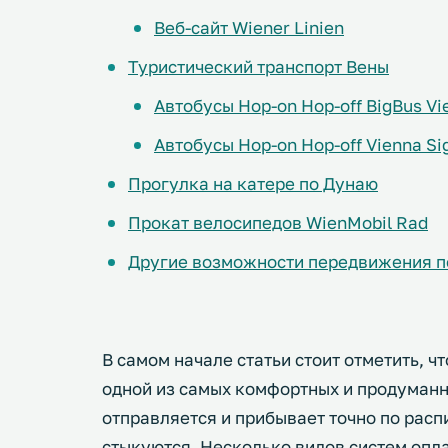
Веб-сайт Wiener Linien
Туристический транспорт Вены
Автобусы Hop-on Hop-off BigBus Vi
Автобусы Hop-on Hop-off Vienna Si
Прогулка на катере по Дунаю
Прокат велосипедов WienMobil Rad
Другие возможности передвижения п
В самом начале статьи стоит отметить, ч
одной из самых комфортных и продуманны
отправляется и прибывает точно по расп
стыкуются. Несколько видов систем опла