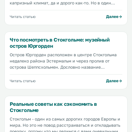
капризный климат, да и дорого как-то. Но в один
прекрасный момент мы всё же решились, и купили
билеты на самолет, и начали готовиться к поездке.
Далее
Читать статью
Стокгольм - один из самых дорогих городов Европы, и
поэтому поездка должна была пройти под лозунгом
«Как съездить в Стокгольм и не разориться», но как
Что посмотреть в Стокгольме: музейный
оказалось, всё не так страшно. Но начну с самого
остров Юргорден
начала.
Остров Юргорден расположен в центре Стокгольма
недалеко района Эстермальм и через пролив от
острова Шеппсхольмен. Дословно название
Юргорден переводится как "земля зверей" и это
правда, животных здесь много, но не так, как раньше.
Далее
Читать статью
В былые времена сюда приезжали на охоту короли и
говорят, что на острове жили даже северные олени.
Сегодня можно встретить разве что обычного оленя
Реальные советы как сэкономить в
или зайца, но охотиться на них запрещено, даже если
Стокгольме
вы король.
Стокгольм - один из самых дорогих городов Европы и
мира. Но это не повод расстраиваться и откладывать
поездку, потому что мы делимся с вами очевидными и