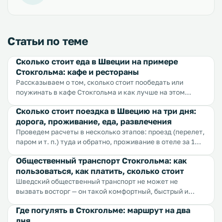
Статьи по теме
Сколько стоит еда в Швеции на примере
Стокгольма: кафе и рестораны
Рассказываем о том, сколько стоит пообедать или
поужинать в кафе Стокгольма и как лучше на этом
сэкономить.
Сколько стоит поездка в Швецию на три дня:
дорога, проживание, еда, развлечения
Проведем расчеты в несколько этапов: проезд (перелет,
паром и т. п.) туда и обратно, проживание в отеле за 1
день, питание на 1 день, экскурсии и сувениры на 1 день.
Общественный транспорт Стокгольма: как
В расчетах мы будем брать средние цены...
пользоваться, как платить, сколько стоит
Шведский общественный транспорт не может не
вызвать восторг — он такой комфортный, быстрый и
удобный, что им действительно хочется пользоваться. К
Где погулять в Стокгольме: маршрут на два
общественному транспорту относят автобусы, метро,
дня
трамваи и паромы. Кроме того очень развита сеть