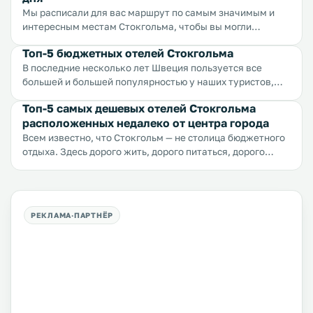
проката велосипедов — это не только удобно, а и
Мы расписали для вас маршрут по самым значимым и
экологично.
интересным местам Стокгольма, чтобы вы могли
составить наиболее полное впечатление о городе и
Топ-5 бюджетных отелей Стокгольма
прочувствовать романтику самых красивых улиц и
В последние несколько лет Швеция пользуется все
площадей. Мы старались отметить в маршруте и самые
большей и большей популярностью у наших туристов,
известные точки города, и места, о которых молчат
что неудивительно: прекрасная природа, старинные
путеводители, но которые пользуются популярностью у
Топ-5 самых дешевых отелей Стокгольма
города, вкусная еда... Несмотря на то, что эта страна
местных...
расположенных недалеко от центра города
славится высокими ценами, здесь можно найти
отличные отели по низким ценам. Предлагаем вам
Всем известно, что Стокгольм — не столица бюджетного
список лучших бюджетных отелей Стокгольма.
отдыха. Здесь дорого жить, дорого питаться, дорого
развлекаться и тем не менее сюда каждый год
приезжает все больше и больше туристов, еще бы —
здесь действительно есть, что посмотреть. Мы как
следует изучили, какие условия и цены предлагают
местные отели и хостелы своим гостям и собрали для вас
самые сливочки.