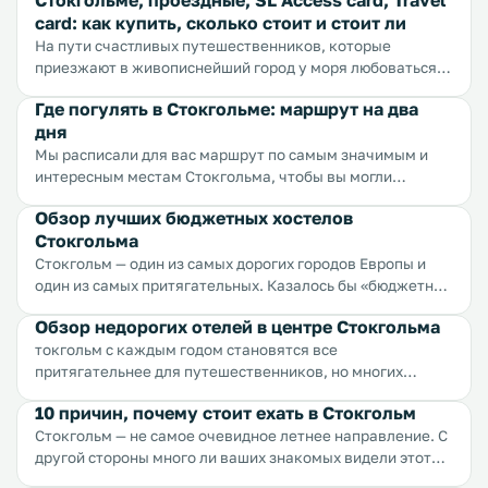
Стокгольме, проездные, SL Access card, Travel
card: как купить, сколько стоит и стоит ли
На пути счастливых путешественников, которые
приезжают в живописнейший город у моря любоваться
дворцами, парками, музеями, исследовать архипелаг
Где погулять в Стокгольме: маршрут на два
часто встает очень высокая стоимость проезда на
дня
общественном транспорте. Одна поездка стоит около 30
крон (3 доллара) за одну поездку. Можно платить за
Мы расписали для вас маршрут по самым значимым и
каждую поездку полную стоимость, можно купить
интересным местам Стокгольма, чтобы вы могли
проездной, можно ходить пешком, в конце концов.
составить наиболее полное впечатление о городе и
Обзор лучших бюджетных хостелов
Рассказываем как обстоят дела на билетном фронте
прочувствовать романтику самых красивых улиц и
Стокгольма
Стокгольма.
площадей. Мы старались отметить в маршруте и самые
известные точки города, и места, о которых молчат
Стокгольм — один из самых дорогих городов Европы и
путеводители, но которые пользуются популярностью у
один из самых притягательных. Казалось бы «бюджетный
местных...
хостел» это тавтология, но нет, хостелы в Швеции
Обзор недорогих отелей в центре Стокгольма
вполне даже могут оказаться дорогими. Высокие цены
токгольм с каждым годом становятся все
могут отпугнуть туристов, но на деле найти бюджетный
притягательнее для путешественников, но многих
отель или хостел не составляет большой проблемы и уж
останавливает известная дороговизна страны и ее
точно это не должно встать между вами и прекрасной
10 причин, почему стоит ехать в Стокгольм
столицы. Чем дальше от центра, тем отели и гостевые
столицей. Мы расскажем вам о лучших хостелах
Стокгольм — не самое очевидное летнее направление. С
дома становятся дешевле, тем не менее стоит
Стокгольма с идеальным соотношением цены и
другой стороны много ли ваших знакомых видели этот
учитывать траты на проезд до центра города и обратно,
качества.
город? Вот. А вы увидите и этот опыт будет уникальным.
где расположены большинство