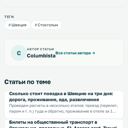
ТЕГИ
Швеция
Стокгольм
АВТОР СТАТЬИ
C
Все статьи автора
→
Columbista
Статьи по теме
Сколько стоит поездка в Швецию на три дня:
дорога, проживание, еда, развлечения
Проведем расчеты в несколько этапов: проезд (перелет,
паром и т. п.) туда и обратно, проживание в отеле за 1
день, питание на 1 день, экскурсии и сувениры на 1 день.
Билеты на общественный транспорт в
В расчетах мы будем брать средние цены...