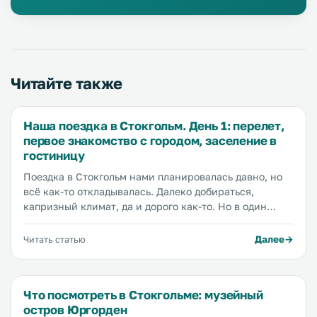
Читайте также
Наша поездка в Стокгольм. День 1: перелет,
первое знакомство с городом, заселение в
гостиницу
Поездка в Стокгольм нами планировалась давно, но
всё как-то откладывалась. Далеко добираться,
капризный климат, да и дорого как-то. Но в один
прекрасный момент мы всё же решились, и купили
билеты на самолет, и начали готовиться к поездке.
Далее
Читать статью
Стокгольм - один из самых дорогих городов Европы, и
поэтому поездка должна была пройти под лозунгом
«Как съездить в Стокгольм и не разориться», но как
Что посмотреть в Стокгольме: музейный
оказалось, всё не так страшно. Но начну с самого
остров Юргорден
начала.