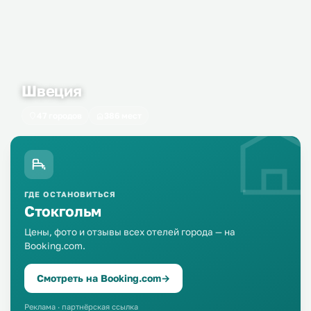
Швеция
47 городов
386 мест
ГДЕ ОСТАНОВИТЬСЯ
Стокгольм
Цены, фото и отзывы всех отелей города — на
Booking.com.
Смотреть на Booking.com
→
Реклама · партнёрская ссылка