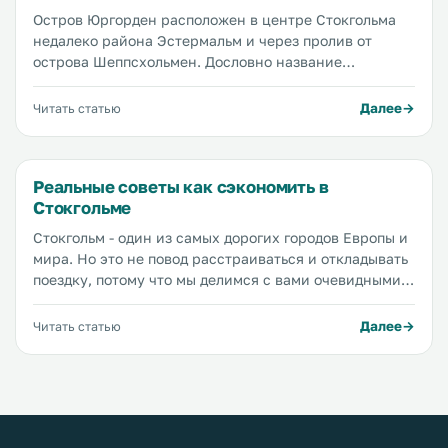
Остров Юргорден расположен в центре Стокгольма
недалеко района Эстермальм и через пролив от
острова Шеппсхольмен. Дословно название
Юргорден переводится как "земля зверей" и это
правда, животных здесь много, но не так, как раньше.
Далее
Читать статью
В былые времена сюда приезжали на охоту короли и
говорят, что на острове жили даже северные олени.
Сегодня можно встретить разве что обычного оленя
Реальные советы как сэкономить в
или зайца, но охотиться на них запрещено, даже если
Стокгольме
вы король.
Стокгольм - один из самых дорогих городов Европы и
мира. Но это не повод расстраиваться и откладывать
поездку, потому что мы делимся с вами очевидными и
не очень способами сэкономить в путешествии.
Расходы можно сократить на всем: от авиабилетов до
Далее
Читать статью
кофе, при этом не отказывая себе в удовольствиях, и
мы расскажем как.