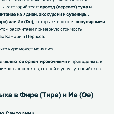
ых категорий трат:
проезд (перелет) туда и
питание на 7 дней, экскурсии и сувениры.
ре) или Ие (Ое)
, которые являются
популярными
потом рассчитаем примерную стоимость
ах Камари и Перисса.
 что курс может меняться.
ье
являются ориентировочными
и приведены для
мость перелетов, отелей и услуг уточняйте на
ыха в Фире (Тире) и Ие (Ое)
до Санторини