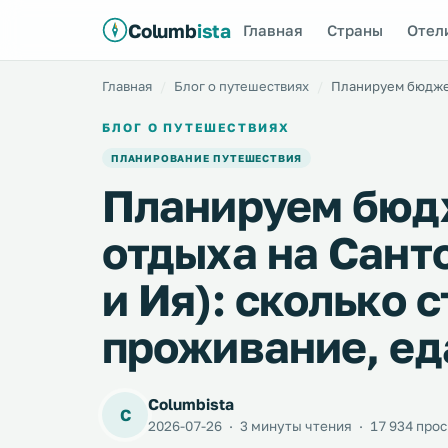
Columb
ista
Главная
Страны
Отел
Главная
Блог о путешествиях
Планируем бюджет
БЛОГ О ПУТЕШЕСТВИЯХ
ПЛАНИРОВАНИЕ ПУТЕШЕСТВИЯ
Планируем бюд
отдыха на Сант
и Ия): сколько с
проживание, ед
Columbista
C
2026-07-26
·
3 минуты чтения
·
17 934 про