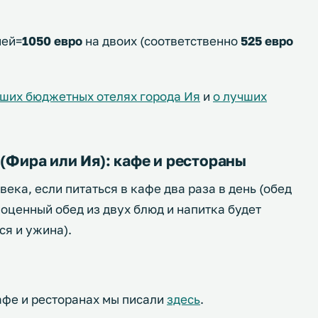
ней=
1050 евро
на двоих (соответственно
525 евро
чших бюджетных отелях города Ия
и
о лучших
 (Фира или Ия): кафе и рестораны
века, если питаться в кафе два раза в день (обед
ноценный обед из двух блюд и напитка будет
ся и ужина).
афе и ресторанах мы писали
здесь
.