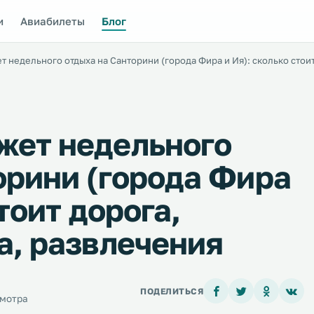
и
Авиабилеты
Блог
 недельного отдыха на Санторини (города Фира и Ия): сколько стоит
жет недельного
орини (города Фира
тоит дорога,
а, развлечения
ПОДЕЛИТЬСЯ
смотра