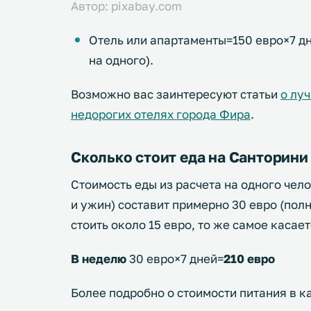
Автор: pixabay.com
Отель или апартаменты=150 евро×7 д
на одного).
Возможно вас заинтересуют статьи
о лу
недорогих отелях города Фира
.
Сколько стоит еда на Санторини
Стоимость еды из расчета на одного чело
и ужин) составит примерно 30 евро (пол
стоить около 15 евро, то же самое касает
В неделю
30 евро×7 дней=
210 евро
Более подробно о стоимости питания в к