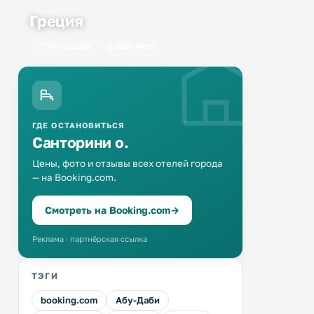
Греция
50 городов
1650 мест
ГДЕ ОСТАНОВИТЬСЯ
Санторини о.
Цены, фото и отзывы всех отелей города
— на Booking.com.
Смотреть на Booking.com
→
Реклама · партнёрская ссылка
ТЭГИ
booking.com
Абу-Даби