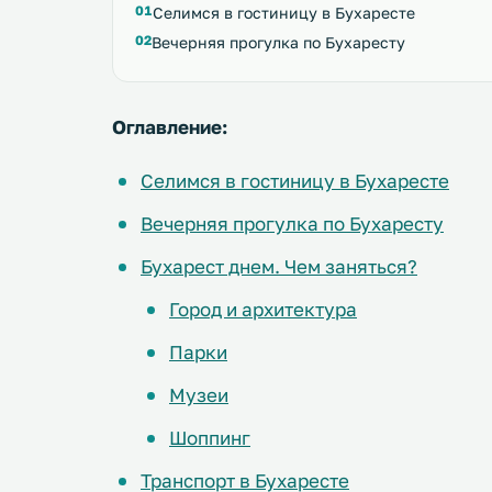
Селимся в гостиницу в Бухаресте
Вечерняя прогулка по Бухаресту
Оглавление:
Селимся в гостиницу в Бухаресте
Вечерняя прогулка по Бухаресту
Бухарест днем. Чем заняться?
Город и архитектура
Парки
Музеи
Шоппинг
Транспорт в Бухаресте