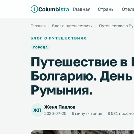
Columb
ista
Главная
Страны
Отел
Главная
Блог о путешествиях
Путешествие в Ру
БЛОГ О ПУТЕШЕСТВИЯХ
ГОРОДА
Путешествие в
Болгарию. День 
Румыния.
Женя Павлов
ЖП
2026-07-25
·
6 минут чтения
·
8 531 просмо