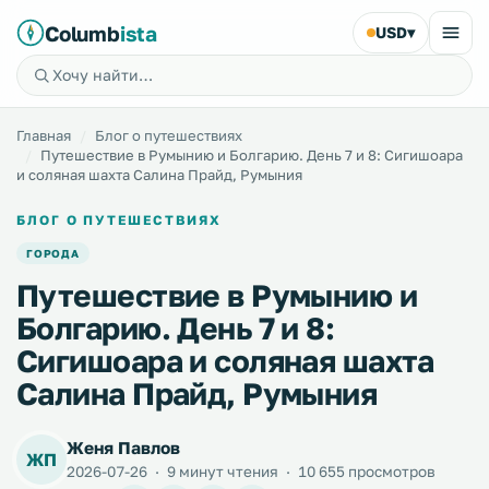
Columb
ista
USD
▾
Главная
Блог о путешествиях
Путешествие в Румынию и Болгарию. День 7 и 8: Сигишоара
и соляная шахта Салина Прайд, Румыния
БЛОГ О ПУТЕШЕСТВИЯХ
ГОРОДА
Путешествие в Румынию и
Болгарию. День 7 и 8:
Сигишоара и соляная шахта
Салина Прайд, Румыния
Женя Павлов
ЖП
2026-07-26
·
9 минут чтения
·
10 655 просмотров