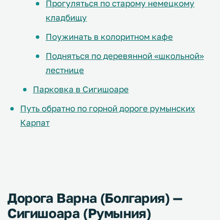
Прогуляться по старому немецкому
кладбищу
Поужинать в колоритном кафе
Подняться по деревянной «школьной»
лестнице
Парковка в Сигишоаре
Путь обратно по горной дороге румынских
Карпат
Дорога Варна (Болгария) —
Сигишоара (Румыния)