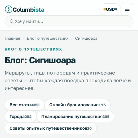
Columb
ista
USD
▾
Главная
Блог о путешествиях
Сигишоара
БЛОГ О ПУТЕШЕСТВИЯХ
Блог: Сигишоара
Маршруты, гиды по городам и практические
советы — чтобы каждая поездка проходила легче и
интереснее.
Все статьи
Онлайн бронирование
353
115
Города
Планирование путешествия
282
305
Советы опытных путешественников
20