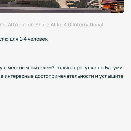
, Attribution-Share Alike 4.0 International
сию для 1-4 человек
ду с местным жителем? Только прогулка по Батуми
ые интересные достопримечательности и услышите