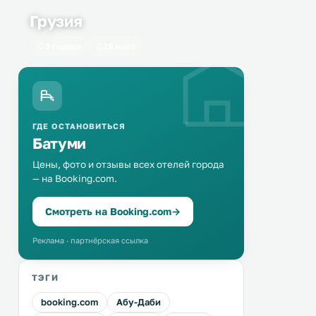
Грузия
3 города
19 мест
ГДЕ ОСТАНОВИТЬСЯ
Батуми
Цены, фото и отзывы всех отелей города
— на Booking.com.
Смотреть на Booking.com
→
Реклама · партнёрская ссылка
ТЭГИ
booking.com
Абу-Даби