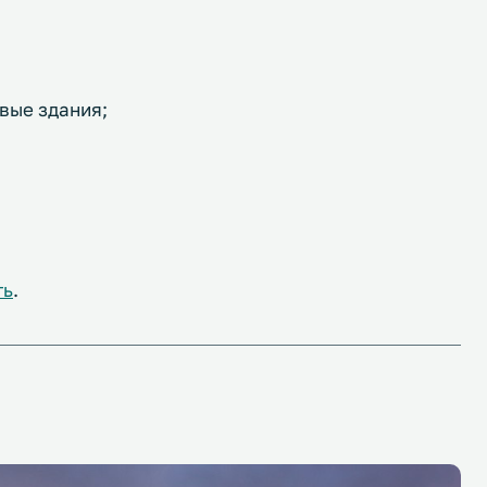
вые здания;
ть
.