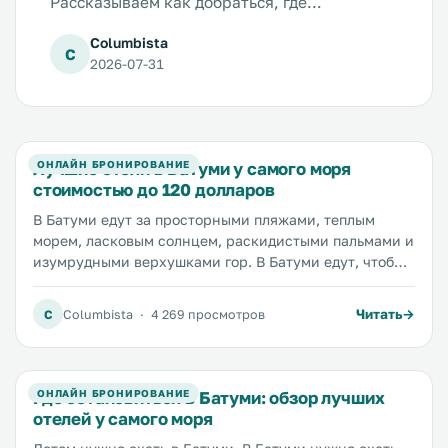
Рассказываем как добраться, где
остановиться, где загорать и купаться и где
Columbista
искать самую вкусную еду.
C
2026-07-31
Лучшие отели в Батуми у самого моря
ОНЛАЙН БРОНИРОВАНИЕ
стоимостью до 120 долларов
В Батуми едут за просторными пляжами, теплым
морем, ласковым солнцем, раскидистыми пальмами и
изумрудными верхушками гор. В Батуми едут, чтобы
купаться и загорать, есть мороженое, пить кофе и
есть хачапури. В Батуми едут за грузинским
Читать
C
Columbista
·
4 269 просмотров
гостеприимством и застольями до утра. Если вы
хотите сэкономить на жилье, чтобы хватило на все
остальное, читайте наш обзор — мы предлагаем
только лучшие варианты.
Где остановиться в Батуми: обзор лучших
ОНЛАЙН БРОНИРОВАНИЕ
отелей у самого моря