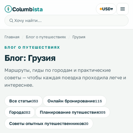
Columb
ista
USD
▾
Главная
Блог о путешествиях
Грузия
БЛОГ О ПУТЕШЕСТВИЯХ
Блог: Грузия
Маршруты, гиды по городам и практические
советы — чтобы каждая поездка проходила легче и
интереснее.
Все статьи
Онлайн бронирование
353
115
Города
Планирование путешествия
282
305
Советы опытных путешественников
20