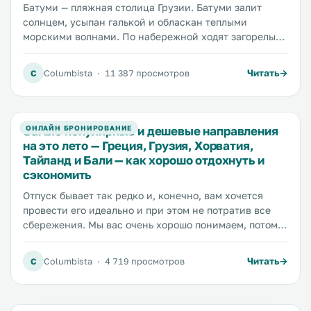
Батуми — пляжная столица Грузии. Батуми залит
солнцем, усыпан галькой и обласкан теплыми
морскими волнами. По набережной ходят загорелые
отдыхающие, над их головами летают белоснежные
чайки, вдали слышен протяжный гудок корабля...
Читать
C
Columbista
·
11 387 просмотров
Куда идти, чтобы стать такими же загорелыми как эти
отдыхающие, вы узнаете в этой статье.
Самые популярные и дешевые направления
ОНЛАЙН БРОНИРОВАНИЕ
на это лето — Греция, Грузия, Хорватия,
Тайланд и Бали — как хорошо отдохнуть и
сэкономить
Отпуск бывает так редко и, конечно, вам хочется
провести его идеально и при этом не потратив все
сбережения. Мы вас очень хорошо понимаем, потому
что мы сами планируем свой отпуск и делимся своим
опытом с вами.
Читать
C
Columbista
·
4 719 просмотров