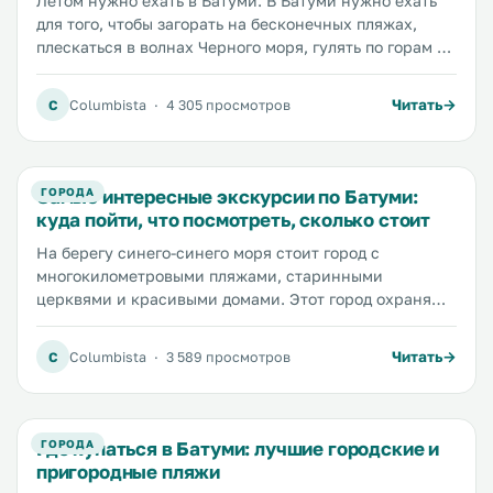
Летом нужно ехать в Батуми. В Батуми нужно ехать
для того, чтобы загорать на бесконечных пляжах,
плескаться в волнах Черного моря, гулять по горам и
купаться в водопадах, есть хинкали и шашлык и
запивать все это сладким грузинским вином. Для
Читать
C
Columbista
·
4 305 просмотров
того, чтобы отдых был идеальным, нужно найти
хороший отель. Мы выбрали для вас пять самых
комфортных и стильных отелей Батуми,
расположенных около пляжа и предлагающих
Самые интересные экскурсии по Батуми:
ГОРОДА
качественный сервис.
куда пойти, что посмотреть, сколько стоит
На берегу синего-синего моря стоит город с
многокилометровыми пляжами, старинными
церквями и красивыми домами. Этот город охраняют
горы, покрытые изумрудной зеленью. В нем пахнет
хачапури и шашлыком, а из окон домов доносятся
Читать
C
Columbista
·
3 589 просмотров
тосты и песни. Рассказываем, куда пойти в Батуми,
чтобы не упустить ничего интересного, и где найти
экскурсию, которая поможет увидеть истинное лицо
этого приморского города.
Где купаться в Батуми: лучшие городские и
ГОРОДА
пригородные пляжи