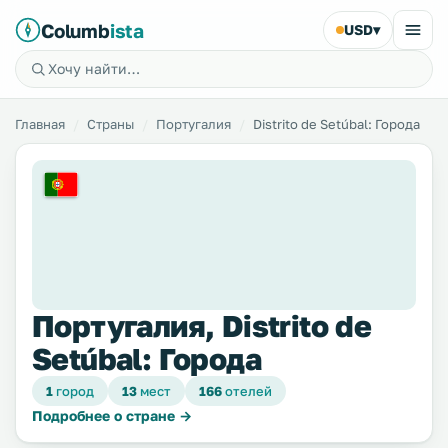
Columb
ista
USD
▾
Главная
Страны
Португалия
Distrito de Setúbal: Города
Португалия, Distrito de
Setúbal: Города
1
город
13
мест
166
отелей
Подробнее о стране →