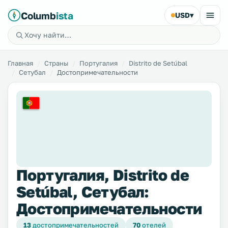
Columb
ista
USD
▾
Главная
Страны
Португалия
Distrito de Setúbal
Сетубал
Достопримечательности
Португалия, Distrito de
Setúbal, Сетубал:
Достопримечательности
13
достопримечательностей
70
отелей