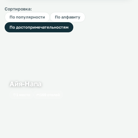
Сортировка:
По популярности
По алфавиту
По достопримечательностям
Айя-Напа
1 место
169 отелей