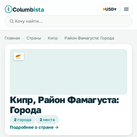
Columb
ista
USD
▾
Главная
Страны
Кипр
Район Фамагуста: Города
Кипр, Район Фамагуста:
Города
2
города
2
места
Подробнее о стране →