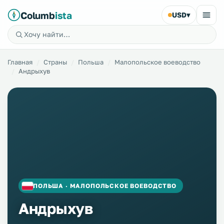
Columb
ista
USD
▾
Главная
Страны
Польша
Малопольское воеводство
Андрыхув
ПОЛЬША · МАЛОПОЛЬСКОЕ ВОЕВОДСТВО
Андрыхув