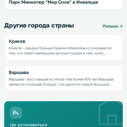
Парк Миниатюр "Мир Снов" в Инвальде
Другие города страны
Польша →
Краков
Краков - сердце Польши Краков обязательно понравится
тем, кто любит маленькие уютные города и тем, кому
нравятся большие города
с&nbsp;развитой&nbsp;инфраструктурой. Этот город
одинаково хорош и зимой, и летом, и осенью, и весной.
Варшава
Варшава - восставшая из пепла Уже более 400 лет Варшава
является столицей Польши. Сегодня это самый большой
город страны, а также крупнейший политический,
культурный, экономический центр.
ГДЕ ОСТАНОВИТЬСЯ