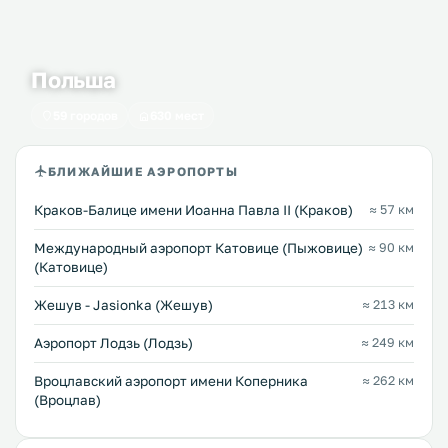
Польша
59 городов
630 мест
БЛИЖАЙШИЕ АЭРОПОРТЫ
Краков-Балице имени Иоанна Павла II (Краков)
≈ 57 км
Международный аэропорт Катовице (Пыжовице)
≈ 90 км
(Катовице)
Жешув - Jasionka (Жешув)
≈ 213 км
Аэропорт Лодзь (Лодзь)
≈ 249 км
Вроцлавский аэропорт имени Коперника
≈ 262 км
(Вроцлав)