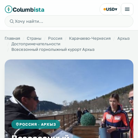
Columb
ista
USD
▾
Главная
Страны
Россия
Карачаево-Черкесия
Архыз
Достопримечательности
Всесезонный горнолыжный курорт Архыз
РОССИЯ · АРХЫЗ