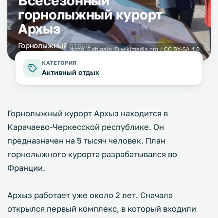
Всесезонный
горнолыжный курорт
Архыз
Горнолыжный отдых
фото:
E.zhigalo
@ wikimedia.org /
CC BY-SA 4.0
КАТЕГОРИЯ
Активный отдых
Горнолыжный курорт Архыз находится в
Карачаево-Черкесской республике. Он
предназначен на 5 тысяч человек. План
горнолыжного курорта разрабатывался во
Франции.
Архыз работает уже около 2 лет. Сначала
открылся первый комплекс, в который входили