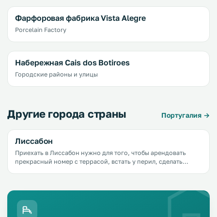
Фарфоровая фабрика Vista Alegre
Porcelain Factory
Набережная Cais dos Botiroes
Городские районы и улицы
Другие города страны
Португалия →
Лиссабон
Приехать в Лиссабон нужно для того, чтобы арендовать
прекрасный номер с террасой, встать у перил, сделать
глоток прекрасного португальского кофе, почувствовать
как тает во рту лиссабонский десерт с заварным кремом
&laquo;паштел де ната&raquo;, окинуть взглядом океан
оранжевых черепичных крыш и понять, что все проблемы
очень далеко. В Лиссабоне можно танцевать до утра где-то
на улице Rua de Alecrim, пробовать вкуснейшую