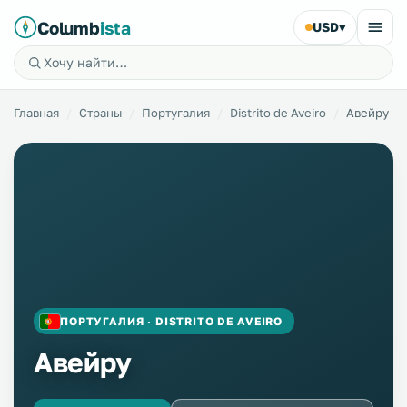
Columb
ista
USD
▾
Главная
Страны
Португалия
Distrito de Aveiro
Авейру
ПОРТУГАЛИЯ · DISTRITO DE AVEIRO
Авейру