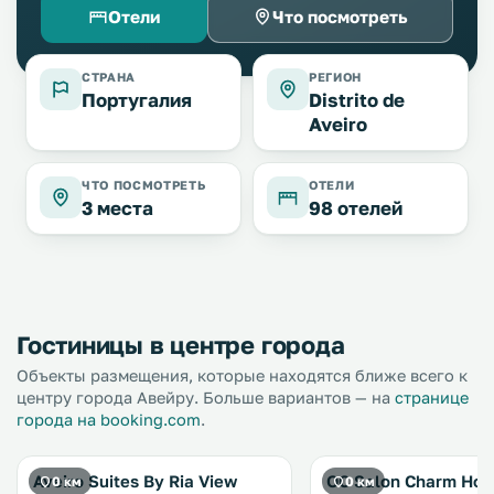
Отели
Что посмотреть
СТРАНА
РЕГИОН
Португалия
Distrito de
Aveiro
ЧТО ПОСМОТРЕТЬ
ОТЕЛИ
3 места
98 отелей
Гостиницы в центре города
Объекты размещения, которые находятся ближе всего к
центру города Авейру. Больше вариантов — на
странице
города на booking.com
.
Aveiro Suites By Ria View
OC Salon Charm Hos
0 км
0 км