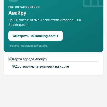
португальскую еду на старых улочках, восторгаться
пейзажами на бесчисленных смотровых площадках, увидеть
ГДЕ ОСТАНОВИТЬСЯ
могучий океан, восхищаться неприступными скалами,
Авейру
выпить бокал оригинальной мадеры или настоящего
Цены, фото и отзывы всех отелей города — на
портвейна, встретить рассвет или проводить закат под
крики чаек.
Booking.com.
Смотреть на Booking.com
→
Реклама · партнёрская ссылка
Достопримечательности на карте