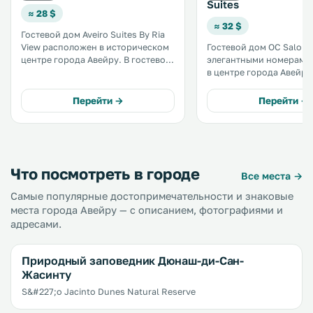
Suites
≈ 28 $
≈ 32 $
Гостевой дом Aveiro Suites By Ria
View расположен в историческом
Гостевой дом OC Salon 
центре города Авейру. В гостевом
элегантными номерами
доме работает бесплатный Wi-Fi.
в центре города Авейру. К услуг
Номера оснащены системой
гостей бесплатный WiFi. Прогулк
отопления и телевизором с
от гостевого дома до те
Перейти →
Перейти →
плоским экраном и кабельными
Авиренсе и самых ожив
каналами. .
районов с ночными за
занимает совсем немно
времени. .
Что посмотреть в городе
Все места →
Самые популярные достопримечательности и знаковые
места города Авейру — с описанием, фотографиями и
адресами.
Природный заповедник Дюнаш-ди-Сан-
Жасинту
S&#227;o Jacinto Dunes Natural Reserve