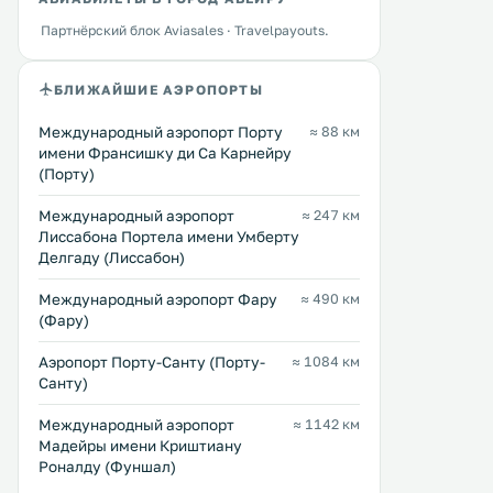
Партнёрский блок Aviasales · Travelpayouts.
БЛИЖАЙШИЕ АЭРОПОРТЫ
Международный аэропорт Порту
≈ 88 км
имени Франсишку ди Са Карнейру
(Порту)
Международный аэропорт
≈ 247 км
Лиссабона Портела имени Умберту
Делгаду (Лиссабон)
Международный аэропорт Фару
≈ 490 км
(Фару)
Аэропорт Порту-Санту (Порту-
≈ 1084 км
Санту)
Международный аэропорт
≈ 1142 км
Мадейры имени Криштиану
Роналду (Фуншал)