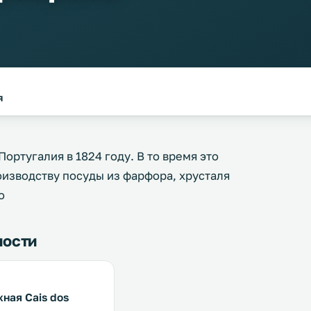
я
ортугалия в 1824 году. В то время это
изводству посуды из фарфора, хрусталя
o
ности
ная Cais dos