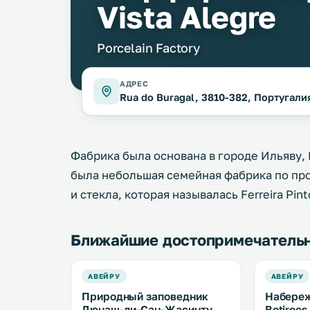
Vista Alegre
Porcelain Factory
АДРЕС
Rua do Buragal, 3810-382, Португали
Фабрика была основана в городе Ильяву, П
была небольшая семейная фабрика по про
и стекла, которая называлась Ferreira Pint
Ближайшие достопримечатель
АВЕЙРУ
АВЕЙРУ
Природный заповедник
Набереж
Дюнаш-ди-Сан-Жасинту
Botiroes