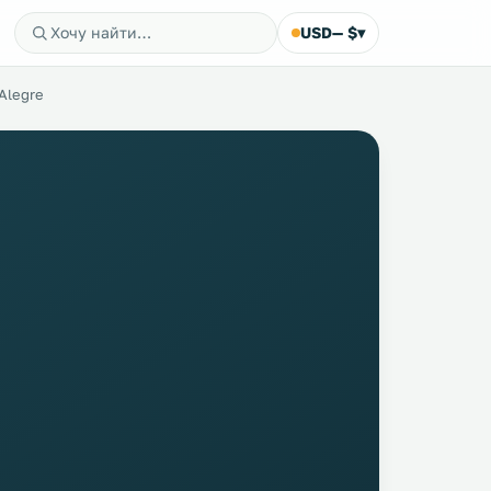
USD
— $
▾
Alegre