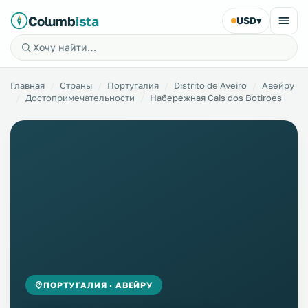
Columb
ista
USD
▾
Главная
Страны
Португалия
Distrito de Aveiro
Авейру
Достопримечательности
Набережная Cais dos Botiroes
ПОРТУГАЛИЯ · АВЕЙРУ