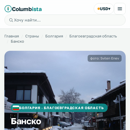
Columb
ista
USD
▾
Главная
Страны
Болгария
Благоевградская область
Банско
фото: Svilen Enev
БОЛГАРИЯ · БЛАГОЕВГРАДСКАЯ ОБЛАСТЬ
Банско