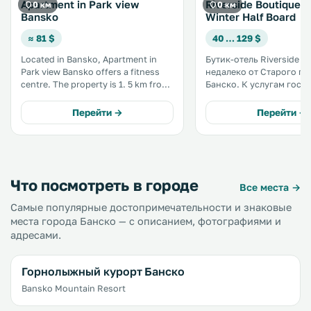
Apartment in Park view
Riverside Boutique H
0 км
0 км
Bansko
Winter Half Board
≈ 81 $
40 … 129 $
Located in Bansko, Apartment in
Бутик-отель Riverside 
Park view Bansko offers a fitness
недалеко от Старого го
centre. The property is 1. 5 km from
Банско. К услугам гостей
Gondola Lift and 10. 7 km from Ski
оздоровительный спа-ц
tracks Bansko. The accommodation
крытый бассейн и стил
Перейти →
Перейти →
will provide you with a TV, a balcony
ресторан, в котором м
and a hot tub. .
заказать блюда болгарс
европейской кухни. .
Что посмотреть в городе
Все места →
Самые популярные достопримечательности и знаковые
места города Банско — с описанием, фотографиями и
адресами.
Горнолыжный курорт Банско
Bansko Mountain Resort