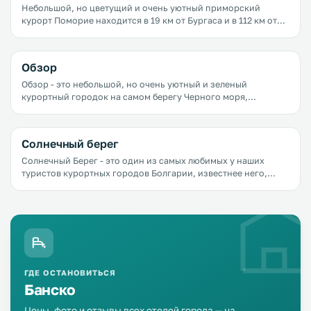
приятное, очень низкие цены.
Небольшой, но цветущий и очень уютный приморский
курорт Поморие находится в 19 км от Бургаса и в 112 км от
Варны. Сюда едут те, кто любит спокойный отдых у моря и на
природе, кто ценит пляжи, свободное пространство и
тишину.
Обзор
Обзор - это небольшой, но очень уютный и зеленый
курортный городок на самом берегу Черного моря,
расположенный в 70 км от зажигательного&nbsp;Бургаса и в
40 км от старинного Несебра. Сюда едут, в основном, за
морем и полным релаксом.
Солнечный берег
Солнечный Берег - это один из самых любимых у наших
туристов курортных городов Болгарии, известнее него,
пожалуй, только Золотые Пески. Самой главной
достопримечательностью города, вокруг которой
сосредоточена вся жизнь города, является великолепный
пляж.
ГДЕ ОСТАНОВИТЬСЯ
Банско
Цены, фото и отзывы всех отелей города — на