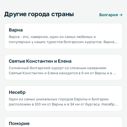
Другие города страны
Болгария →
Варна
Варна - это, наверное, один из самых любимых и
популярных у наших туристов болгарских курортов. Варна
предлагает своим гостям широкие песчаные пляжи,
недорогие отели, зеленые парки, уютные кафе, сувенирные
киоски, лавки с недорогими фруктами и овощами.
Святые Константин и Елена
Солнечный болгарский курорт со сложным названием
Святые Константин и Елена находится в 9 км от Варны и в 9
км от Золотых Песков. Кто-то едет сюда целенаправленно, а
кто-то заезжает на один-два дня из Варны или Золотых
Песков.
Несебр
Один из самых уникальных городов Европы и Болгарии
расположен в 100 км от Варны и в 34 км от Бургаса. Несебр -
не самый популярный город у наших туристов, а зря, ведь
здесь вас ждут великолепные песчаные пляжи, романтичные
скалы, древние руины, многим из которых больше 3 тысяч
Поморие
лет, старинные церкви, термальные источники и, что самое