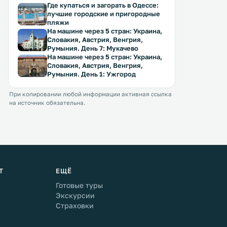
Где купаться и загорать в Одессе:
лучшие городские и пригородные
пляжи
На машине через 5 стран: Украина,
Словакия, Австрия, Венгрия,
Румыния. День 7: Мукачево
На машине через 5 стран: Украина,
Словакия, Австрия, Венгрия,
Румыния. День 1: Ужгород
При копировании любой информации активная ссылка
на источник обязательна.
Т
ЕЩЁ
Готовые туры
Экскурсии
Страховки