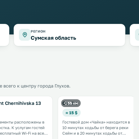
РЕГИОН
Сумская область
всего к центру города Глухов.
t Chernihivska 13
Chaika
55 км
≈ 15 $
аменты расположены в
Гостевой дом «Чайка» находится в
лугам гостей
10 минутах ходьбы от берега реки
бесплатный Wi-Fi на всей
Сейм и в 20 минутах ходьбы от
нащена
центра города Рыльск и парка