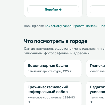
Кухня оснащена духовкой и
духовкой 
холодильником. Гостям
Гостям эт
Перейти →
апартаментов «На Горького, 7А»
собственн
предоставляются полотенца и
предостав
постельное белье. .
постельное
Booking.com:
Как самому забронировать номер?
·
Час
Что посмотреть в городе
Самые популярные достопримечательности и зн
описанием, фотографиями и адресами.
Водонапорная башня
Глинска
памятник архитектуры, 1927 г.
культовое
Трех-Анастасиевский
Педаго
кафедральный собор
универс
культовое сооружение, 1884-93
памятник 
гг.
гг.