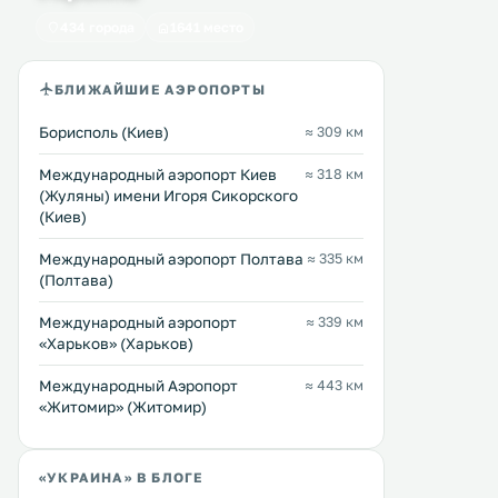
бесплатным Wi-Fi. Кухня
животными. Также к услугам
434 города
1641 место
оборудована микроволновой
гостей бесплатный Wi-Fi,
Перейти →
Перейти →
печью, холодильником,
принадлежности для бар
электрическим чайником и
бесплатная частная парко
БЛИЖАЙШИЕ АЭРОПОРТЫ
стиральной машиной. .
Борисполь (Киев)
≈ 309 км
Международный аэропорт Киев
≈ 318 км
(Жуляны) имени Игоря Сикорского
(Киев)
Международный аэропорт Полтава
≈ 335 км
(Полтава)
Международный аэропорт
≈ 339 км
«Харьков» (Харьков)
Международный Аэропорт
≈ 443 км
«Житомир» (Житомир)
«УКРАИНА» В БЛОГЕ