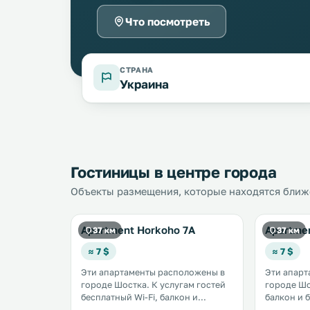
Что посмотреть
СТРАНА
Украина
Гостиницы в центре города
Объекты размещения, которые находятся ближе 
Apartment Horkoho 7A
Apartmen
37 км
37 км
≈ 7 $
≈ 7 $
Эти апартаменты расположены в
Эти апарт
городе Шостка. К услугам гостей
городе Шостка. К ус
бесплатный Wi-Fi, балкон и
балкон и 
частная парковка на территории.
территории. Кухня ос