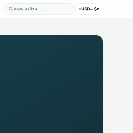
USD
— $
▾