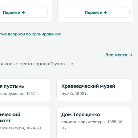
и холодильником.
имени Горького. За 5 минут можно
их апартаментов с
также дойти до Свято-
Перейти →
Перейти →
ой кухней
Николаевского монастыря. .
ляются полотенца и
 белье. .
тые вопросы по бронированию
Все места →
аковые места города Глухов — с
я пустынь
Краеведческий музей
 сооружение, 1557 г.
музей, 1902 г.
гический
Дом Терещенко
итет
памятник архитектуры, 1855-66
гг.
архитектуры, 1874-79