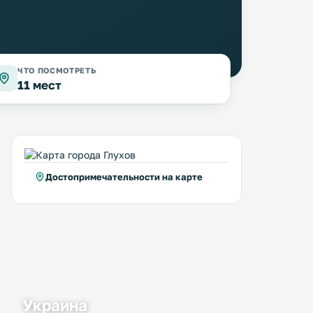
ЧТО ПОСМОТРЕТЬ
11 мест
Достопримечательности на карте
Apartment on Lenina 49
Inn Avtozavodskaya
55 км
58 км
≈ 18 $
≈ 18 $
Апартаменты «На Ленина, 49» с
Мини-гостиница «Автоза
собственной кухней расположены
находится в городе Рыльск
в центре города Рыльск. Гости
этом мини-отеле возмож
Украина
могут воспользоваться
размещение с домашним