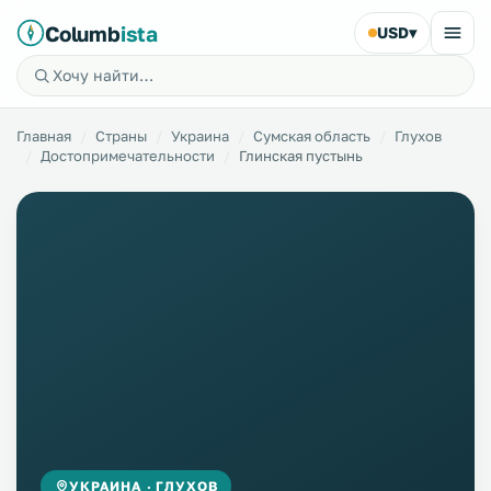
Columb
ista
USD
▾
Главная
Страны
Украина
Сумская область
Глухов
Достопримечательности
Глинская пустынь
УКРАИНА · ГЛУХОВ