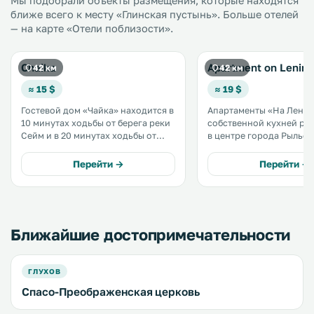
Мы подобрали объекты размещения, которые находятся
ближе всего к месту «Глинская пустынь». Больше отелей
— на карте «Отели поблизости».
Chaika
Apartment on Lenina
42 км
42 км
≈ 15 $
≈ 19 $
Гостевой дом «Чайка» находится в
Апартаменты «На Ленина
10 минутах ходьбы от берега реки
собственной кухней р
Сейм и в 20 минутах ходьбы от
в центре города Рыльск. Гост
центра города Рыльск и парка
могут воспользоваться
имени Горького. За 5 минут можно
бесплатным Wi-Fi. Кухня
Перейти →
Перейти →
также дойти до Свято-
оборудована микровол
Николаевского монастыря. .
печью, холодильником,
электрическим чайнико
стиральной машиной. .
Ближайшие достопримечательности
ГЛУХОВ
Спасо-Преображенская церковь