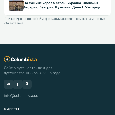
На машине через 5 стран: Украина, Словакия,
Австрия, Венгрия, Румыния. День 1: Ужгород
При копировании любой информации активная ссылка на источник
обязательна.
Columb
ista
Сайт о путешествиях и для
путешественников. С 2015 года.
info@columbista.com
БИЛЕТЫ